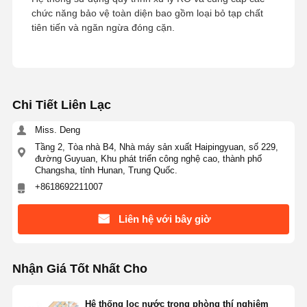
chức năng bảo vệ toàn diện bao gồm loại bỏ tạp chất
Hệ Thống Nước RO Siêu Tinh Khiết
tiên tiến và ngăn ngừa đóng cặn.
Hệ thống lọc nước công nghiệp
Máy nước khử ion
Chi Tiết Liên Lạc
Các sản phẩm tiêu thụ tinh khiết nước
Miss. Deng
Phụ kiện hệ thống lọc nước
Tầng 2, Tòa nhà B4, Nhà máy sản xuất Haipingyuan, số 229,
đường Guyuan, Khu phát triển công nghệ cao, thành phố
Changsha, tỉnh Hunan, Trung Quốc.
+8618692211007
Liên hệ với bây giờ
Nhận Giá Tốt Nhất Cho
Hệ thống lọc nước trong phòng thí nghiệm