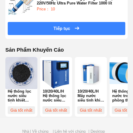
220V/50Hz Ultra Pure Water Filter 1000 lít
Price： 10
Tiếp tục
Sản Phẩm Khuyến Cáo
Hệ thống lọc
10/20/40L/H
10/20/40L/H
Hệ thống l
nước siêu
Hệ thống lọc
Máy nước
nước trong
tinh khiết
nước siêu
siêu tinh khiết
phòng thí
dòng chảy
tinh khiết cho
cho khoa học
nghiệm
cao 1000L
khoa học sinh
sinh học
220V/50Hz
Giá tốt nhất
Giá tốt nhất
Giá tốt nhất
Giá tốt nh
Phương pháp
học
Ultra Pure
thẩm thấu
Water Filte
ngược
1000 lít
Nhà
Về chúng
Liên hệ với chúng
Desktop