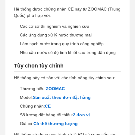
Hệ thống được chứng nhận CE này từ ZOOMAC (Trung
Quốc) phù hợp với:
Tham Quan
Kiểm Soát
Liên Hệ
Tin Tức
Các cơ sở thí nghiệm và nghiên cứu
Nhà Máy
Chất Lượng
Các ứng dụng xử lý nước thương mại
Làm sạch nước trong quy trình công nghiệp
Nhu cầu nước có độ tinh khiết cao trong dân dụng
Các Trường
Yêu Cầu Báo
Tùy chọn tùy chỉnh
Hợp
Giá
Hệ thống này có sẵn với các tính năng tùy chỉnh sau:
Hệ thống nước siêu tinh khiết trong phòng thí nghiệm
Thương hiệu:
ZOOMAC
Máy nước siêu tinh khiết
Model:
Sản xuất theo đơn đặt hàng
Chứng nhận:
CE
hệ thống lọc nước siêu tinh khiết
Số lượng đặt hàng tối thiểu:
2 đơn vị
Thiết bị nước siêu tinh khiết
Giá cả:
Có thể thương lượng
Hệ thống lọc nước siêu tinh khiết
Hệ thống sử dụng quy trình xử lý RO và cung cấp các