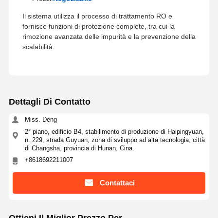
Sistema d'acqua RO UltraPuro
Il sistema utilizza il processo di trattamento RO e
fornisce funzioni di protezione complete, tra cui la
Sistema industriale di depurazione dell'acqua
rimozione avanzata delle impurità e la prevenzione della
scalabilità.
Macchina deionizzata dell'acqua
Consumi per la depurazione dell'acqua
Accessori per sistemi di depurazione dell'acqua
Dettagli Di Contatto
Miss. Deng
2° piano, edificio B4, stabilimento di produzione di Haipingyuan,
n. 229, strada Guyuan, zona di sviluppo ad alta tecnologia, città
di Changsha, provincia di Hunan, Cina.
+8618692211007
Contattaci
Ottieni Il Miglior Prezzo Per