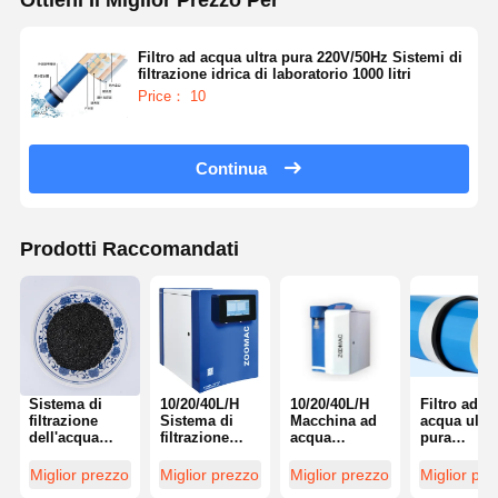
Filtro ad acqua ultra pura 220V/50Hz Sistemi di
filtrazione idrica di laboratorio 1000 litri
Price： 10
Continua
Prodotti Raccomandati
Sistema di
10/20/40L/H
10/20/40L/H
Filtro ad
filtrazione
Sistema di
Macchina ad
acqua ultra
dell'acqua
filtrazione
acqua
pura
ultra pura ad
dell'acqua
ultrapura per
220V/50Hz
alto flusso
ultrapura per
la scienza
Sistemi di
Miglior prezzo
Miglior prezzo
Miglior prezzo
Miglior pr
1000L Metodo
la scienza
della vita
filtrazione