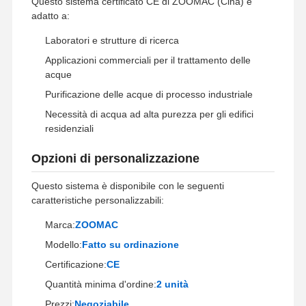
Questo sistema certificato CE di ZOOMAC (Cina) è
adatto a:
Visita Alla
Controllo
Contattaci
Notizie
Laboratori e strutture di ricerca
Fabbrica
Qualità
Applicazioni commerciali per il trattamento delle
acque
Purificazione delle acque di processo industriale
Necessità di acqua ad alta purezza per gli edifici
residenziali
Casi
Richiedi Un
Preventivo
Opzioni di personalizzazione
Sistema di acqua ultrapura di laboratorio
Questo sistema è disponibile con le seguenti
caratteristiche personalizzabili:
Macchina Ultrapure dell'acqua
Marca:
ZOOMAC
sistema di depurazione dell'acqua ultrapura
Modello:
Fatto su ordinazione
Certificazione:
CE
Apparecchiature per l'acqua ultrapura
Quantità minima d'ordine:
2 unità
Sistema di filtrazione dell'acqua ultrapura
Prezzi:
Negoziabile