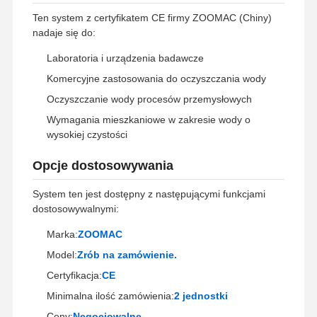
Ten system z certyfikatem CE firmy ZOOMAC (Chiny)
nadaje się do:
Wycieczka
Kontrola
Skontaktuj
Aktualności
Po Fabryce
Jakości
Się Z Nami
Laboratoria i urządzenia badawcze
Komercyjne zastosowania do oczyszczania wody
Oczyszczanie wody procesów przemysłowych
Wymagania mieszkaniowe w zakresie wody o
wysokiej czystości
Przypadki
Poproś O
Wycenę
Opcje dostosowywania
Laboratoryjny system wody ultraczystej
System ten jest dostępny z następującymi funkcjami
dostosowywalnymi:
Maszyna do wody ultraczystej
Marka:
ZOOMAC
system oczyszczania wody ultraczystej
Model:
Zrób na zamówienie.
Urządzenia do wody ultraczystej
Certyfikacja:
CE
Minimalna ilość zamówienia:
2 jednostki
System filtracji wody ultraczystej
Ceny:
Negocjowalne