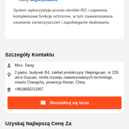
System ultra czystej wody RO
System wykorzystuje proces obróbki RO i zapewnia
kompleksowe funkcje ochronne, w tym zaawansowane
System oczyszczania wody przemysłowej
usuwanie zanieczyszczeń i zapobieganie skałowaniu.
Maszyna do wody dejonizowanej
Materiały do oczyszczania wody
Szczegóły Kontaktu
Akcesoria do systemów oczyszczania wody
Miss. Deng
2 piętro, budynek B4, zakład produkcyjny Haipingyuan, nr 229,
ulica Guyuan, strefa rozwoju zaawansowanych technologii,
miasto Changsha, prowincja Hunan, Chiny.
+8618692211007
Skontaktuj się teraz
Uzyskaj Najlepszą Cenę Za