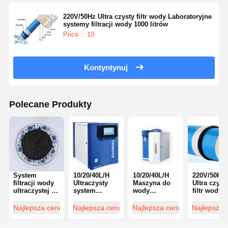
220V/50Hz Ultra czysty filtr wody Laboratoryjne
systemy filtracji wody 1000 litrów
Price： 10
Kontyntynuj
Polecane Produkty
System
10/20/40L/H
10/20/40L/H
220V/50Hz
filtracji wody
Ultraczysty
Maszyna do
Ultra czyst
ultraczystej o
system
wody
filtr wody
wysokim
filtracji wody
ultraczystej
Laboratory
natężeniu
dla nauk o
dla nauk o
systemy
Najlepsza cena
Najlepsza cena
Najlepsza cena
Najlepsza 
przepływu
życiu
życiu
filtracji wo
1000L
1000 litrów