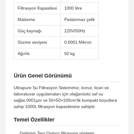
Filtrasyon Kapasitesi
1000 litre
Malzeme
Paslanmaz çelik
Güç kaynağı
220V/50Hz
Süzme seviyesi
0.0001 Mikron
Ağırlık
50 kg
Ürün Genel Görünümü
Ultrapure Su Filtrasyon Sistemimiz, konut, ticari ve
laboratuvar uygulamaları için olağanüstü saf su
sağlar.0001μm ve 50×50×100cm'lik kompakt boyutlara
sahip 1000L filtrasyon kapasitesine sahiptir.
Temel Özellikler
Gelişmiş Ters Osmoz filtrasyon yöntemi