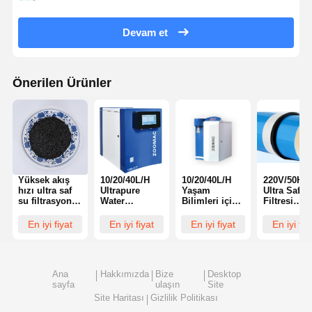
Devam et
Önerilen Ürünler
Yüksek akış
10/20/40L/H
10/20/40L/H
220V/50Hz
hızı ultra saf
Ultrapure
Yaşam
Ultra Saf S
su filtrasyon
Water
Bilimleri için
Filtresi
sistemi 1000L
Filtration
Ultra Saf Su
Laboratuva
Ters osmose
System For
Makinesi
Su Filtrasy
En iyi fiyat
En iyi fiyat
En iyi fiyat
En iyi fiy
yöntemi
Life Science
Sistemleri
(Yaşam
1000 Litre
Bilimleri İçin
Ultra Saf Su
Ana
Hakkımızda
Bize
Desktop
Filtrasyon
sayfa
ulaşın
Site
Sistemi)
Site Haritası
Gizlilik Politikası