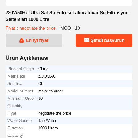
220V/50Hz Ultra Saf Su Filtresi Laboratuvar Su Filtrasyon
Sistemleri 1000 Litre
Fiyat：negotiate the price
MOQ：10
En iyi fiyat
Şimdi başvurun
Ürün Açıklaması
Place of Origin
China
Marka adı
ZOOMAC
Sertifika
CE
Model Number
make to order
Minimum Order
10
Quantity
Fiyat
negotiate the price
Water Source
Tap Water
Filtration
1000 Liters
Capacity