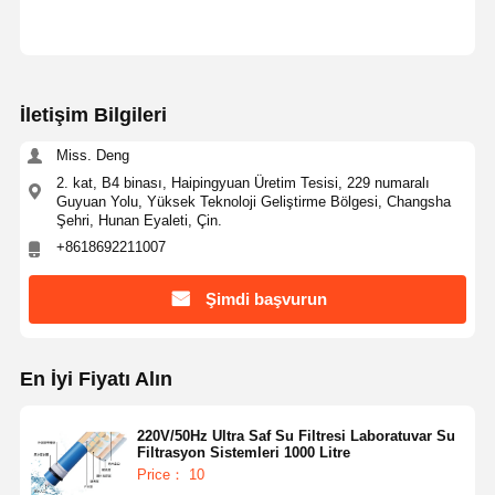
Ultra Saf RO Su Sistemi
Endüstriyel Su Temizleme Sistemi
Deiyonize Su Makinesi
İletişim Bilgileri
Su Temizleme Tüketicileri
Miss. Deng
2. kat, B4 binası, Haipingyuan Üretim Tesisi, 229 numaralı
Su Temizleme Sistemi Aksesuarları
Guyuan Yolu, Yüksek Teknoloji Geliştirme Bölgesi, Changsha
Şehri, Hunan Eyaleti, Çin.
+8618692211007
Şimdi başvurun
En İyi Fiyatı Alın
220V/50Hz Ultra Saf Su Filtresi Laboratuvar Su
Filtrasyon Sistemleri 1000 Litre
Price： 10