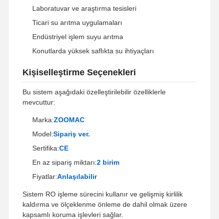
Laboratuvar ve araştırma tesisleri
Ticari su arıtma uygulamaları
Fabrika Turu
Kalite Kontrol
Bize Ulaşın
Haberler
Endüstriyel işlem suyu arıtma
Konutlarda yüksek saflıkta su ihtiyaçları
Kişiselleştirme Seçenekleri
Bu sistem aşağıdaki özelleştirilebilir özelliklerle
Davalar
Teklif Alın
mevcuttur:
Marka:
ZOOMAC
Laboratuvar Ultra Saf Su Sistemi
Model:
Sipariş ver.
Ultra Saf Su Makinesi
Sertifika:
CE
ultra saf su arıtma sistemi
En az sipariş miktarı:
2 birim
Fiyatlar:
Anlaşılabilir
Ultra saf su ekipmanları
Sistem RO işleme sürecini kullanır ve gelişmiş kirlilik
Ultra saf su filtrasyon sistemi
kaldırma ve ölçeklenme önleme de dahil olmak üzere
kapsamlı koruma işlevleri sağlar.