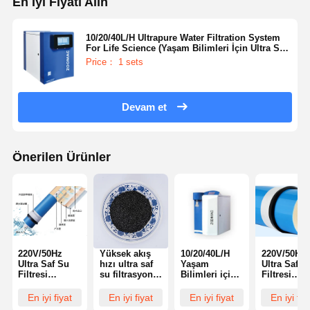
En İyi Fiyatı Alın
10/20/40L/H Ultrapure Water Filtration System
For Life Science (Yaşam Bilimleri İçin Ultra Saf
Su Filtrasyon Sistemi)
Price： 1 sets
Devam et
Önerilen Ürünler
220V/50Hz
Yüksek akış
10/20/40L/H
220V/50Hz
Ultra Saf Su
hızı ultra saf
Yaşam
Ultra Saf S
Filtresi
su filtrasyon
Bilimleri için
Filtresi
Laboratuvar
sistemi 1000L
Ultra Saf Su
Laboratuva
Su Filtrasyon
Ters osmose
Makinesi
Su Filtrasy
En iyi fiyat
En iyi fiyat
En iyi fiyat
En iyi fiy
Sistemleri
yöntemi
Sistemleri