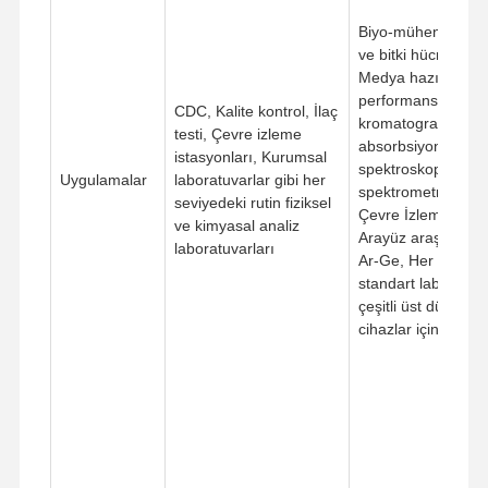
Biyo-mühendislik,
ve bitki hücresi kül
Medya hazırlama,
performanslı sıvı
CDC, Kalite kontrol, İlaç
kromatografisi, At
testi, Çevre izleme
absorbsiyon/Emis
istasyonları, Kurumsal
spektroskopisi, Küt
Uygulamalar
laboratuvarlar gibi her
spektrometresi, TO
seviyedeki rutin fiziksel
Çevre İzleme, Elek
ve kimyasal analiz
Arayüz araştırması
laboratuvarları
Ar-Ge, Her seviye
standart laboratuv
çeşitli üst düzey h
cihazlar için su