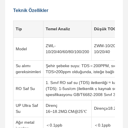
Teknik Özellikler
Fabrika Turu
Kalite Kontrol
Bize Ulaşın
Haberler
Tip
Temel Analiz
Düşük TOC
ZWL-
ZWM-10/20/40 Z
Model
10/20/40/60/80/100/200
10/20/40
Davalar
Teklif Alın
Su alımı
Şehir şebeke suyu: TDS＜200PPM, sıcaklık: 5
Laboratuvar Ultra Saf Su Sistemi
gereksinimleri
TDS>200ppm olduğunda, isteğe bağlı harici su
Ultra Saf Su Makinesi
1. Sınıf RO saf su (TDS) iletkenliği ≈ kaynak s
RO Saf Su
(TDS): 1-5us/cm (iletkenlik ≤ kaynak suyu ilet
ultra saf su arıtma sistemi
spesifikasyonu GB/T6682-2008 Sınıf 3 su st
UP Ultra Saf
Direnç
Ultra saf su ekipmanları
Direnç≥18.25MΩ
Su
16~18.2MΩ.CM@25℃
Ultra saf su filtrasyon sistemi
Ağır metal
＜0.1ppb
＜0.1ppb