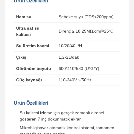
Ürün Özellikleri
Ham su
Şebeke suyu (TDS<200ppm)
Ultra saf su
Direnç ≥ 18.25MΩ.cm@25℃
kalitesi
Su üretim hacmi
10/20/40L/H
Çıkış
1.2-2L/dak
Görünüm boyutu
600*410*580 (U*G*Y)
Güç kaynağı
110-240V ~/50Hz
Ürün Özellikleri
Su kalitesi izleme için gerçek zamanlı direnci
gösteren 7 inç dokunmatik ekran
Mikrobilgisayar otomatik kontrol sistemi, tamamen
otomatik çalışma sağlar