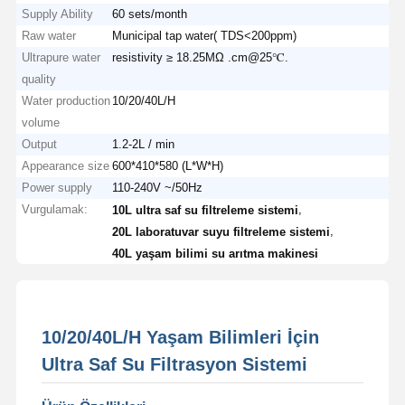
Supply Ability
60 sets/month
Raw water
Municipal tap water( TDS<200ppm)
Ultrapure water
resistivity ≥ 18.25MΩ .cm@25℃.
quality
Water production
10/20/40L/H
volume
Output
1.2-2L / min
Appearance size
600*410*580 (L*W*H)
Power supply
110-240V ~/50Hz
Vurgulamak:
,
10L ultra saf su filtreleme sistemi
,
20L laboratuvar suyu filtreleme sistemi
40L yaşam bilimi su arıtma makinesi
10/20/40L/H Yaşam Bilimleri İçin
Ultra Saf Su Filtrasyon Sistemi