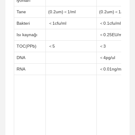
iyonları
Ultra Saf RO Su Sistemi
Tane
(0.2um)＜1/ml
(0.2um)＜1/ml
Endüstriyel Su Temizleme Sistemi
Bakteri
＜1cfu/ml
＜0.1cfu/ml
Deiyonize Su Makinesi
Isı kaynağı
＜0.25EU/ml
Su Temizleme Tüketicileri
TOC(PPb)
＜5
＜3
Su Temizleme Sistemi Aksesuarları
DNA
＜4pg/ul
RNA
＜0.01ng/ml