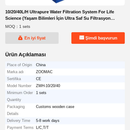
10/20/40L/H Ultrapure Water Filtration System For Life
Science (Yaşam Bilimleri İçin Ultra Saf Su Filtrasyon
Sistemi)
MOQ：1 sets
En iyi fiyat
Şimdi başvurun
Ürün Açıklaması
Place of Origin
China
Marka adı
ZOOMAC
Sertifika
CE
Model Number
ZWH-10/20/40
Minimum Order
1 sets
Quantity
Packaging
Customs wooden case
Details
Delivery Time
5-8 work days
Payment Terms
L/C,T/T