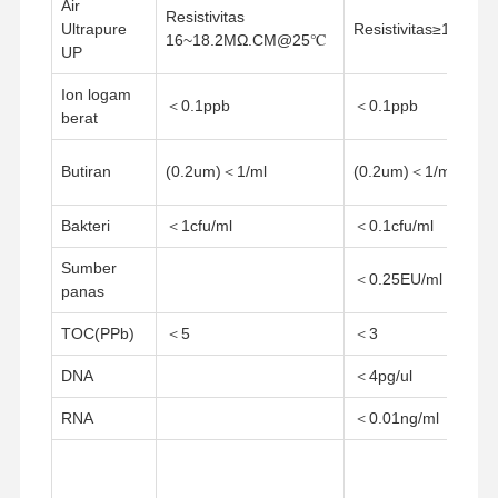
Air
Sistem Filtrasi Air Ultra Murni
Resistivitas
Ultrapure
Resistivitas≥18.
16~18.2MΩ.CM@25℃
UP
Sistem Air RO Ultra Murni
Ion logam
＜0.1ppb
＜0.1ppb
Sistem Pembersihan Air Industri
berat
Mesin Air Deionisasi
Butiran
(0.2um)＜1/ml
(0.2um)＜1/ml
Konsumsi Pembersihan Air
Bakteri
＜1cfu/ml
＜0.1cfu/ml
Aksesoris sistem pemurnian air
Sumber
＜0.25EU/ml
panas
TOC(PPb)
＜5
＜3
DNA
＜4pg/ul
RNA
＜0.01ng/ml