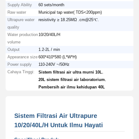
Supply Ability
60 sets/month
Raw water
Municipal tap water( TDS<200ppm)
Ultrapure water
resistivity ≥ 18.25MΩ .cm@25℃.
quality
Water production
10/20/40L/H
volume
Output
1.2-2L / min
Appearance size
600*410*580 (L*W*H)
Power supply
110-240V ~/50Hz
Cahaya Tinggi:
,
Sistem filtrasi air ultra murni 10L
,
20L sistem filtrasi air laboratorium
Pembersih air ilmu kehidupan 40L
Sistem Filtrasi Air Ultrapure
10/20/40L/H Untuk Ilmu Hayati