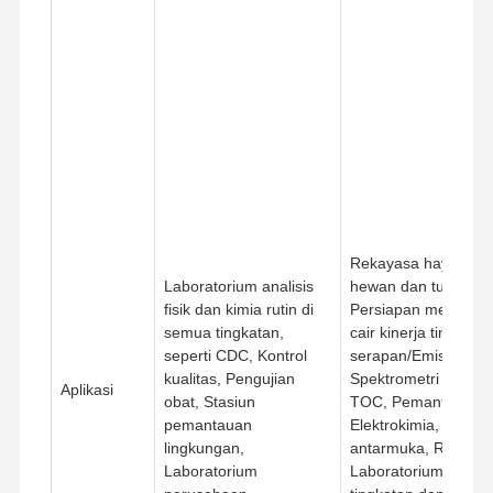
Rekayasa hayati, Kul
Laboratorium analisis
hewan dan tumbuha
fisik dan kimia rutin di
Persiapan media, Kr
semua tingkatan,
cair kinerja tinggi, 
seperti CDC, Kontrol
serapan/Emisi atom,
kualitas, Pengujian
Spektrometri massa,
Aplikasi
obat, Stasiun
TOC, Pemantauan L
pemantauan
Elektrokimia, Penelit
lingkungan,
antarmuka, R&D Bio
Laboratorium
Laboratorium stand