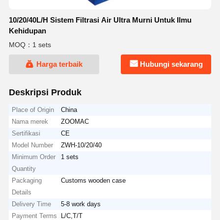
10/20/40L/H Sistem Filtrasi Air Ultra Murni Untuk Ilmu
Kehidupan
MOQ：1 sets
Harga terbaik
Hubungi sekarang
Deskripsi Produk
Place of Origin
China
Nama merek
ZOOMAC
Sertifikasi
CE
Model Number
ZWH-10/20/40
Minimum Order
1 sets
Quantity
Packaging
Customs wooden case
Details
Delivery Time
5-8 work days
Payment Terms
L/C,T/T