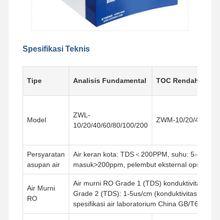
Tur Pabrik
Kontrol
Hubungi
Berita
Kualitas
Kami
Spesifikasi Teknis
Tipe
Analisis Fundamental
TOC Rendah
Kasus
Minta
Penawaran
ZWL-
Harga
Model
ZWM-10/20/40 ZWH
10/20/40/60/80/100/200
Sistem Air Ultra Murni Laboratorium
Persyaratan
Air keran kota: TDS＜200PPM, suhu: 5-45℃, tek
asupan air
masuk>200ppm, pelembut eksternal opsional 
Mesin Air Ultra Murni
Air murni RO Grade 1 (TDS) konduktivitas ≈ kon
sistem pemurnian air ultra murni
Air Murni
Grade 2 (TDS): 1-5us/cm (konduktivitas ≤ kond
RO
spesifikasi air laboratorium China GB/T6682-2
Peralatan air ultra murni