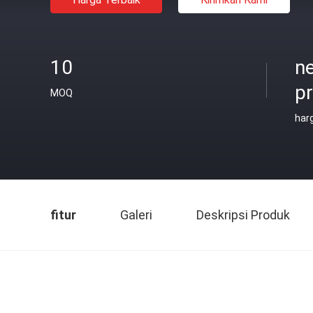
10
ne
pr
MOQ
har
fitur
Galeri
Deskripsi Produk