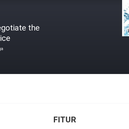
gotiate the
ice
ga
FITUR