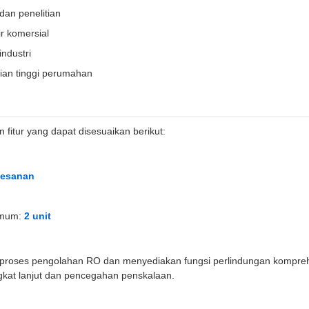
 dan penelitian
ir komersial
industri
ian tinggi perumahan
n fitur yang dapat disesuaikan berikut:
pesanan
imum:
2 unit
proses pengolahan RO dan menyediakan fungsi perlindungan kompreh
gkat lanjut dan pencegahan penskalaan.