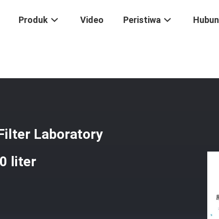
Produk
Video
Peristiwa
Hubun
Hz Ultra Pure Water Filter Laboratory Water Filtration Systems 1000 L
ilter Laboratory
 liter