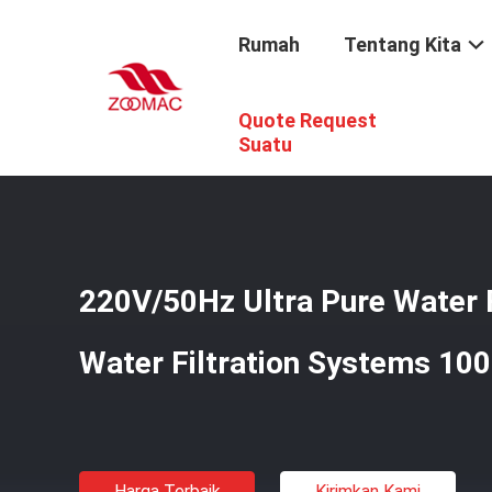
Rumah
Tentang Kita
Quote Request
Rumah
/
Produk
/
Sistem Filtrasi Air Ultra Murni
/
220V/50
Suatu
220V/50Hz Ultra Pure Water F
Water Filtration Systems 1000
Harga Terbaik
Kirimkan Kami