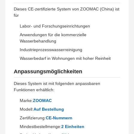
Dieses CE-zertifizierte System von ZOOMAC (China) ist
für
Werksbesicht
Qualitätskont
Kontakt Mit
Neuigkeiten
Igung
Rolle
Uns
Labor- und Forschungseinrichtungen
Anwendungen für die kommerzielle
Wasserbehandlung
Industrieprozesswasserreinigung
Rechtssache
Bitte Um Ein
Wasserbedarf in Wohnungen mit hoher Reinheit
N
Angebot
Anpassungsmöglichkeiten
Labor-Ultrareinwassersystem
Dieses System ist mit folgenden anpassbaren
Funktionen erhältlich:
Reinstwasser-Maschine
Marke:
ZOOMAC
Ultrareinwasserreinigungssystem
Modell:
Auf Bestellung
Ausrüstung für Ultrareinwasser
Zertifizierung:
CE-Nummern
Mindestbestellmenge:
2 Einheiten
Ultrareines Wasserfiltersystem