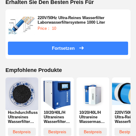
Erhalten Sie Den Besten Preis Für
220V/50Hz Ultra-Reines Wasserfilter
Laborwasserfiltersysteme 1000 Liter
Price： 10
Fortsetzen
Empfohlene Produkte
Hochdurchfluss
10/20/40L/H
10/20/40L/H
220V/50Hz
Ultrareines
Ultrareines
Ultrareine
Ultra-Reine
Wasserfiltersystem
Wasserfiltersystem
Wassermaschine
Wasserfilte
1000L
für
für die
Laborwasse
Umkehrosmose-
Biowissenschaften
Biowissenschaft
1000 Liter
Bestpreis
Bestpreis
Bestpreis
Bestprei
Methode