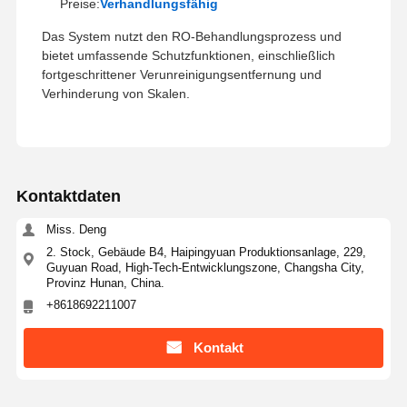
Preise:
Verhandlungsfähig
Ultra-reine RO-Wasserversorgung
Das System nutzt den RO-Behandlungsprozess und
bietet umfassende Schutzfunktionen, einschließlich
Industriewasserreinigungssystem
fortgeschrittener Verunreinigungsentfernung und
Verhinderung von Skalen.
Entionisierte Wasser-Maschine
Verbrauchsmaterialien zur Wasserreinigung
Zubehör für Wasserreinigungsanlagen
Kontaktdaten
Miss. Deng
2. Stock, Gebäude B4, Haipingyuan Produktionsanlage, 229,
Guyuan Road, High-Tech-Entwicklungszone, Changsha City,
Provinz Hunan, China.
+8618692211007
Kontakt