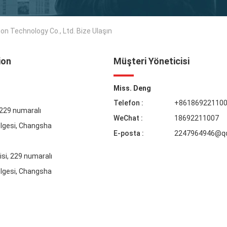
 Technology Co., Ltd. Bize Ulaşın
ion
Müşteri Yöneticisi
Miss. Deng
Telefon :
+86186922110
, 229 numaralı
WeChat :
18692211007
ölgesi, Changsha
E-posta :
2247964946@q
isi, 229 numaralı
ölgesi, Changsha