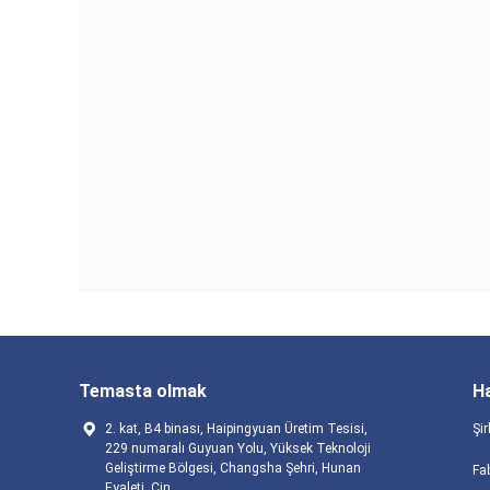
Temasta olmak
H
2. kat, B4 binası, Haipingyuan Üretim Tesisi,
Şir
229 numaralı Guyuan Yolu, Yüksek Teknoloji
Geliştirme Bölgesi, Changsha Şehri, Hunan
Fab
Eyaleti, Çin.