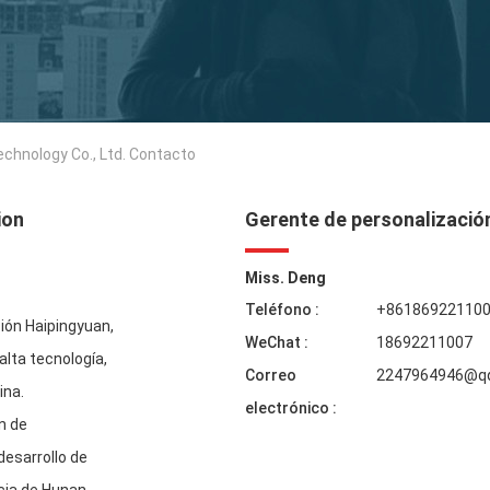
hnology Co., Ltd. Contacto
ion
Gerente de personalizació
Miss. Deng
Teléfono :
+86186922110
ción Haipingyuan,
WeChat :
18692211007
alta tecnología,
Correo
2247964946@q
ina.
electrónico :
ón de
desarrollo de