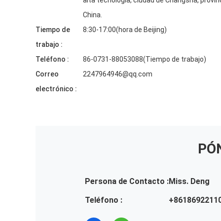
alta tecnología, ciudad de Changsha, provin
China.
Tiempo de
8:30-17:00(hora de Beijing)
trabajo :
Teléfono :
86-0731-88053088(Tiempo de trabajo)
Correo
2247964946@qq.com
electrónico :
PÓ
Persona de Contacto :
Miss. Deng
Teléfono :
+8618692211