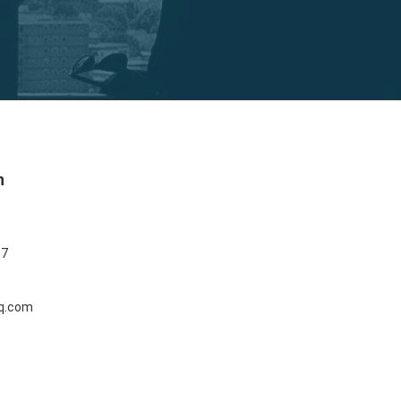
n
07
q.com