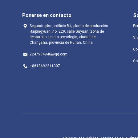
Ponerse en contacto
S
Segundo piso, edificio B4, planta de producción
Per
Haipingyuan, no. 229, calle Guyuan, zona de
desarrollo de alta tecnología, ciudad de
Vis
Changsha, provincia de Hunan, China.
Co
2247964946@qq.com
Co
+8618692211007