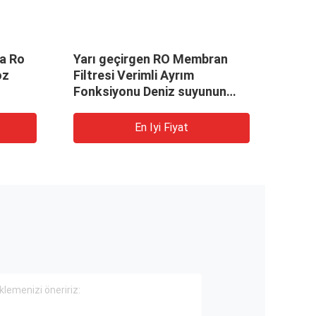
ma Ro
Yarı geçirgen RO Membran
Ters
oz
Filtresi Verimli Ayrım
Yüks
Fonksiyonu Deniz suyunun
tuzsuzlaştırılması
En Iyi Fiyat