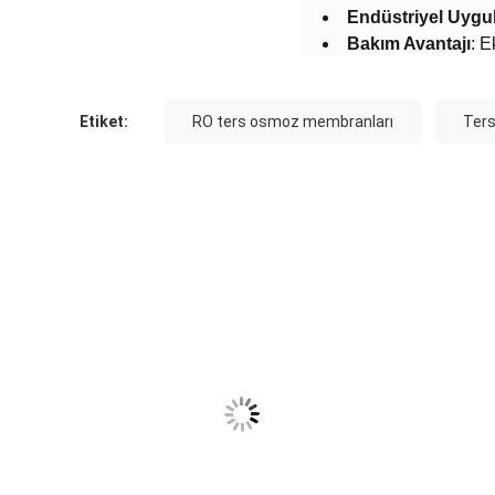
​Endüstriyel Uygu
​Bakım Avantajı​
​: 
Etiket:
RO ters osmoz membranları
Ters