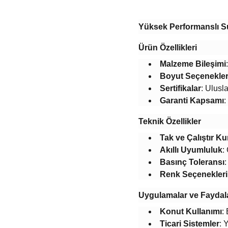
Yüksek Performanslı Su
​Ürün Özellikleri​
​Malzeme Bileşimi​
​Boyut Seçenekleri
​Sertifikalar​
​: Ulus
​Garanti Kapsamı​
​
​Teknik Özellikler​
​Tak ve Çalıştır Ku
​Akıllı Uyumluluk​
​
​Basınç Toleransı​
​Renk Seçenekleri​
​Uygulamalar ve Faydala
​Konut Kullanımı​
​
​Ticari Sistemler​
​: