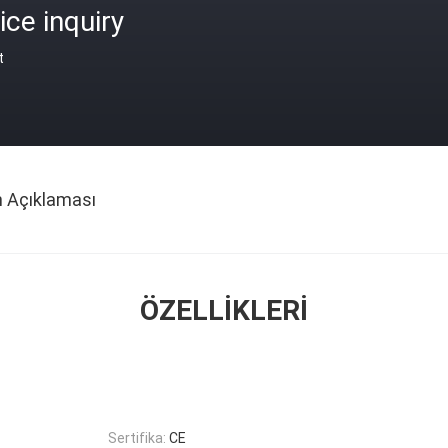
ice inquiry
t
n Açıklaması
ÖZELLIKLERI
Sertifika:
CE