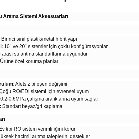
 Arıtma Sistemi Aksesuarları​
​: Birinci sınıf plastik/metal hibrit yapı
​
​: 10" ve 20" sistemler için çoklu konfigürasyonlar
lararası su arıtma standartlarına uygundur
: Ürüne özel koruma planları
rulum​
​: Aletsiz bileşen değişimi
: Çoğu RO/EDI sistemi için evrensel uyum
​: 0.2-0.6MPa çalışma aralıklarına uyum sağlar
​: Standart beyaz/gri kaplama
rı​
: Ev tipi RO sistem verimliliğini korur
 Yüksek hacimli arıtma taleplerini destekler