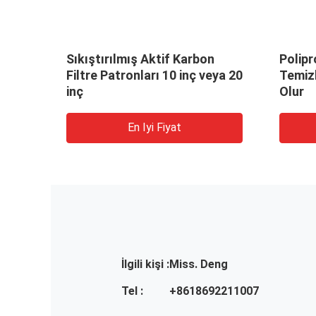
u
Sıkıştırılmış Aktif Karbon
Polipr
yonlu
Filtre Patronları 10 inç veya 20
Temizl
inç
Olur
En Iyi Fiyat
İlgili kişi :
Miss. Deng
Tel :
+8618692211007