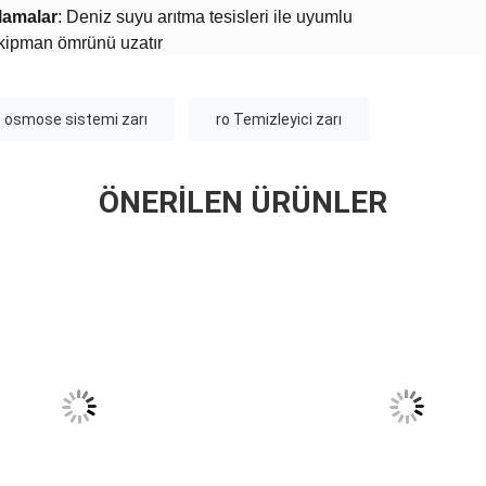
lamalar​
​: Deniz suyu arıtma tesisleri ile uyumlu
Ekipman ömrünü uzatır
 osmose sistemi zarı
ro Temizleyici zarı
ÖNERILEN ÜRÜNLER