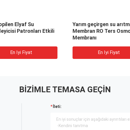
opilen Elyaf Su
Yarım geçirgen su arıt
eyicisi Patronları Etkili
Membran RO Ters Osm
Membranı
En Iyi Fiyat
En Iyi Fiyat
BIZIMLE TEMASA GEÇIN
İleti: