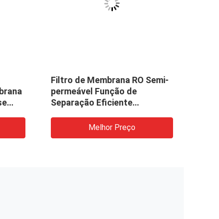
Filtro de Membrana RO Semi-
Memb
brana
permeável Função de
rever
se
Separação Eficiente
dess
Dessalinização da Água do
Mar
Melhor Preço