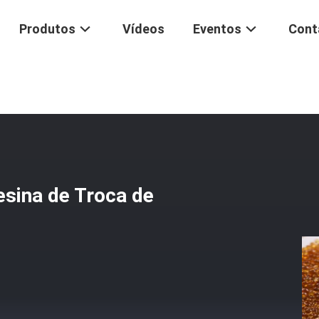
Produtos
Vídeos
Eventos
Cont
ação De Água
/
Certificação CE Eficácia Da Resina De Troca De Íons E
esina de Troca de