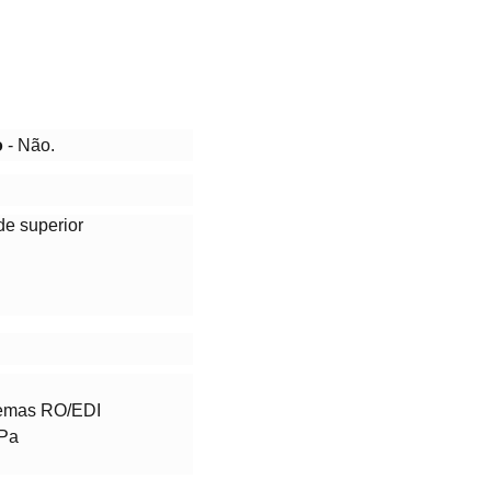
o
- Não.
de superior
stemas RO/EDI
MPa