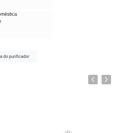
oméstica
e
 do purificador