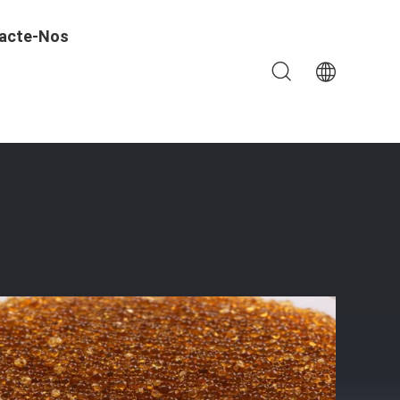
acte-Nos
m Água Potable Segura