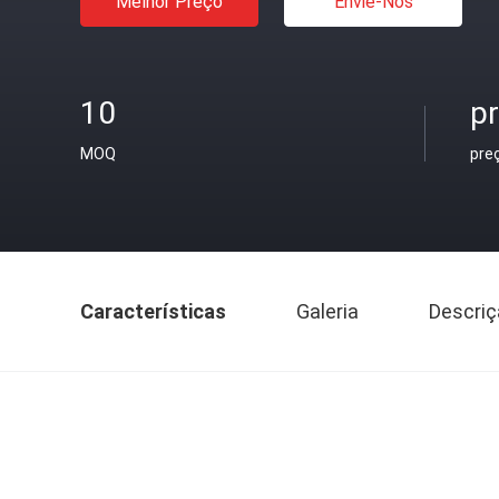
Melhor Preço
Envie-Nos
10
pr
MOQ
pre
Características
Galeria
Descriç