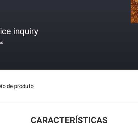
ice inquiry
ço
ão de produto
CARACTERÍSTICAS