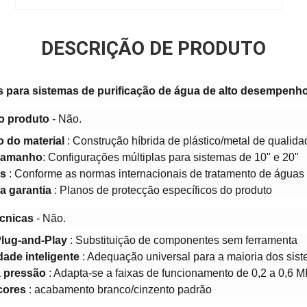
DESCRIÇÃO DE PRODUTO
 para sistemas de purificação de água de alto desempenh
do produto
- Não.
 do material
: Construção híbrida de plástico/metal de qualida
tamanho
: Configurações múltiplas para sistemas de 10" e 20"
es
: Conforme as normas internacionais de tratamento de águas
a garantia
: Planos de protecção específicos do produto
écnicas
- Não.
Plug-and-Play
: Substituição de componentes sem ferramenta
dade inteligente
: Adequação universal para a maioria dos si
à pressão
: Adapta-se a faixas de funcionamento de 0,2 a 0,6 
cores
: acabamento branco/cinzento padrão