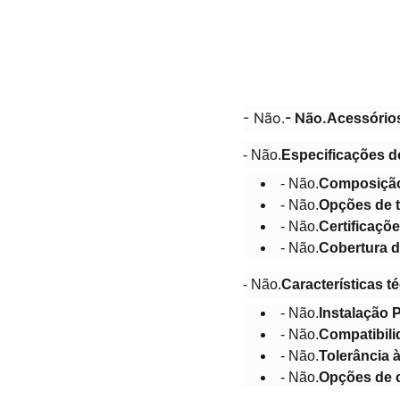
- Não.
- Não.
Acessórios
- Não.
Especificações 
- Não.
Composição
- Não.
Opções de 
- Não.
Certificaçõ
- Não.
Cobertura d
- Não.
Características t
- Não.
Instalação 
- Não.
Compatibili
- Não.
Tolerância 
- Não.
Opções de 