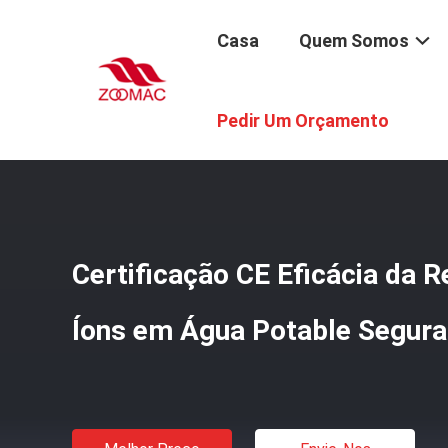
Casa
Quem Somos
Casa
/
Produtos
/
Acessórios Para Sistemas De Purific
Pedir Um Orçamento
Certificação CE Eficácia da R
Íons em Água Potable Segura