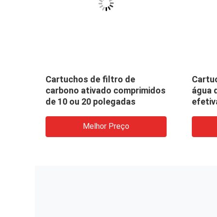
eves
Cartuchos de filtro de
Cartuc
carbono ativado comprimidos
água d
de 10 ou 20 polegadas
efeti
sedim
Melhor Preço