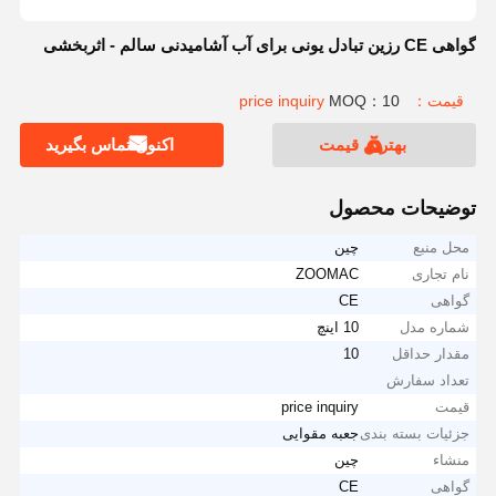
گواهی CE رزین تبادل یونی برای آب آشامیدنی سالم - اثربخشی
قیمت：price inquiry
MOQ：10
بهترین قیمت
اکنون تماس بگیرید
توضیحات محصول
محل منبع
چین
نام تجاری
ZOOMAC
گواهی
CE
شماره مدل
10 اينچ
مقدار حداقل
10
تعداد سفارش
قیمت
price inquiry
جزئیات بسته بندی
جعبه مقوایی
منشاء
چین
گواهی
CE