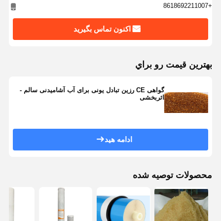
+8618692211007
اکنون تماس بگیرید
بهترين قيمت رو براي
گواهی CE رزین تبادل یونی برای آب آشامیدنی سالم -
اثربخشی
ادامه هید
محصولات توصیه شده
خونه
محصولات
ویدیو
درباره ما