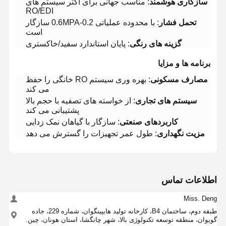
سازگاری هوشمند
: مناسب جهانی برای اکثر سیستم های
RO/EDI
تحمل فشار
: با محدوده عملیاتی 0.2-0.6MPA سازگار
است
گزینه های رنگی
: پایان استاندارد سفید/خاکستری
برنامه ها و مزایا
مصارف مسکونی
: بهره وری سیستم RO خانگی را حفظ
می کند
سیستم های تجاری
: از خواسته های تصفیه با حجم بالا
پشتیبانی می کند
کاربردهای صنعتی
: سازگار با گیاهان نمک زدایی
مزیت نگهداری
: طول عمر تجهیزات را گسترش می دهد
اطلاعات تماس
Miss. Deng
طبقه دوم، ساختمان B4، کارخانه تولید هایپینگوان، شماره 229، جاده
گویوان، منطقه توسعه تکنولوژی بالا، شهر چانگشا، استان هونان، چین.