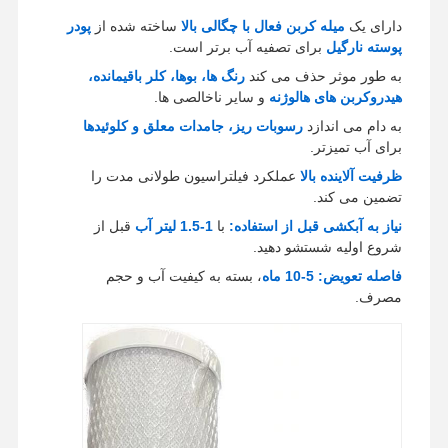
دارای یک
میله کربن فعال با چگالی بالا
ساخته شده از
پودر
پوسته نارگیل
برای تصفیه آب برتر است.
به طور موثر حذف می کند
رنگ ها، بوها، کلر باقیمانده،
هیدروکربن های هالوژنه
و سایر ناخالصی ها.
به دام می اندازد
رسوبات ریز، جامدات معلق و کلوئیدها
برای آب تمیزتر.
ظرفیت آلاینده بالا
عملکرد فیلتراسیون طولانی مدت را
تضمین می کند.
نیاز به آبکشی قبل از استفاده:
با
1-1.5 لیتر آب
قبل از
شروع اولیه شستشو دهید.
فاصله تعویض:
5-10 ماه
، بسته به کیفیت آب و حجم
مصرف.
خونه
محصولات
ویدیو
درباره ما