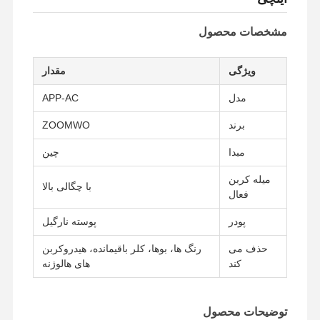
مشخصات محصول
ویژگی
مقدار
مدل
APP-AC
برند
ZOOMWO
مبدا
چین
میله کربن
با چگالی بالا
فعال
پودر
پوسته نارگیل
حذف می
رنگ ها، بوها، کلر باقیمانده، هیدروکربن
کند
های هالوژنه
توضیحات محصول