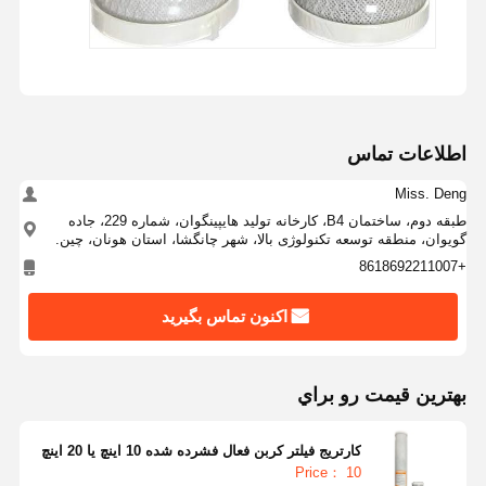
اطلاعات تماس
Miss. Deng
طبقه دوم، ساختمان B4، کارخانه تولید هایپینگوان، شماره 229، جاده
گویوان، منطقه توسعه تکنولوژی بالا، شهر چانگشا، استان هونان، چین.
+8618692211007
اکنون تماس بگیرید
بهترين قيمت رو براي
کارتریج فیلتر کربن فعال فشرده شده 10 اینچ یا 20 اینچ
Price： 10