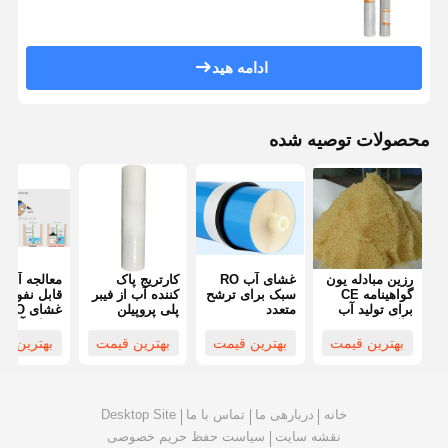
ادامه هید
محصولات توصیه شده
رزین مبادله یون
غشای آب RO
کارتریج پاک
معالجه آب ن
گواهینامه CE
سبک برای ترشح
کننده آب از فیبر
قابل
برای تولید آب
متعدد
پلی پروپیلن
غشای RO
خالص
موثر در حذف
غشای آسمو
رسوب
معکوس
بهترین قیمت
بهترین قیمت
بهترین قیمت
بهترین ق
خانه
دربارهی ما
تماس با ما
Desktop Site
نقشه سایت
سیاست حفظ حریم خصوصی