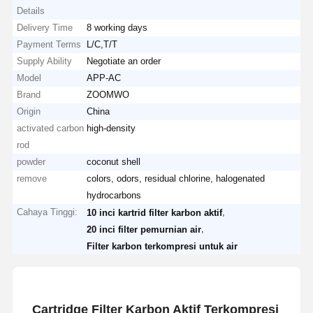
Details
Delivery Time
8 working days
Payment Terms
L/C,T/T
Supply Ability
Negotiate an order
Model
APP-AC
Brand
ZOOMWO
Origin
China
activated carbon
high-density
rod
powder​​
coconut shell
remove
colors, odors, residual chlorine, halogenated
hydrocarbons
Cahaya Tinggi:
,
10 inci kartrid filter karbon aktif
,
20 inci filter pemurnian air
Filter karbon terkompresi untuk air
Cartridge Filter Karbon Aktif Terkompresi