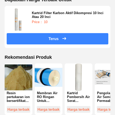
Kartrid Filter Karbon Aktif Dikompresi 10 Inci
Atau 20 Inci
Price： 10
Terus
Rekomendasi Produk
Resin
Membran Air
Kartrid
Pengolaha
pertukaran ion
RO Ringan
Pembersih Air
Air Semi
bersertifikat
Untuk
Serat
Permeable
CE untuk
Desalinasi
Polypropylene
Membran 
pembuatan air
Multifungsi
Efektif
Membran
Harga terbaik
Harga terbaik
Harga terbaik
Harga terb
murni
Menghilangkan
Osmosis