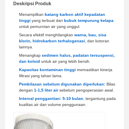
Deskripsi Produk
Menampilkan
batang karbon aktif kepadatan
tinggi
yang terbuat dari
bubuk tempurung kelapa
untuk pemurnian air yang unggul.
Secara efektif menghilangkan
warna, bau, sisa
klorin, hidrokarbon terhalogenasi
, dan kotoran
lainnya.
Menangkap
sedimen halus, padatan tersuspensi,
dan koloid
untuk air yang lebih bersih.
Kapasitas kontaminan tinggi
memastikan kinerja
filtrasi yang tahan lama.
Pembilasan sebelum digunakan diperlukan:
Bilas
dengan
1-1,5 liter air
sebelum pengoperasian awal.
Interval penggantian:
5-10 bulan
, tergantung pada
kualitas air dan volume penggunaan.
Rumah
Produk
Video
Tentang
Kami