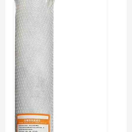
Tur Pabrik
Kontrol
Hubungi
Berita
Kualitas
Kami
Kasus
Minta
Penawaran
Harga
Sistem Air Ultra Murni Laboratorium
Mesin Air Ultra Murni
sistem pemurnian air ultra murni
Peralatan air ultra murni