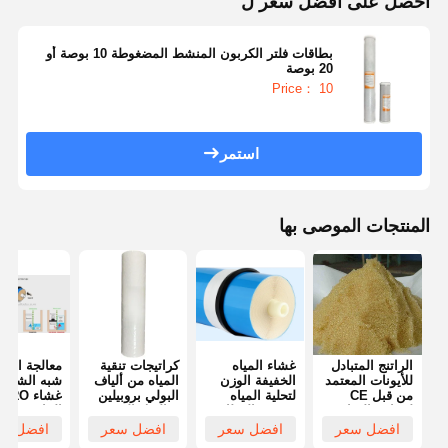
احصل على افضل سعر ل
بطاقات فلتر الكربون المنشط المضغوطة 10 بوصة أو
20 بوصة
Price： 10
استمر
المنتجات الموصى بها
الراتنج المتبادل
غشاء المياه
كراتيجات تنقية
معالجة الميا
للأيونات المعتمد
الخفيفة الوزن
المياه من ألياف
شبه الشفاف
من قبل CE
لتحلية المياه
البولي بروبيلين
غشاء
لصناعة المياه
متعددة الوظائف
فعالة لإزالة
التناضح ال
النقية
الرواسب
افضل سعر
افضل سعر
افضل سعر
افضل سع