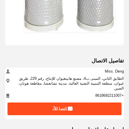
تفاصيل الاتصال
Miss. Deng
الطابق الثاني، المبنى ب4، مصنع هابينغيوان للإنتاج، رقم 229، طريق
غيوان، منطقة التنمية التقنية العالية، مدينة تشانغشا، مقاطعة هونان،
الصين.
+8618692211007
ﺎﺘﺼﻟ ﺍﻶﻧ