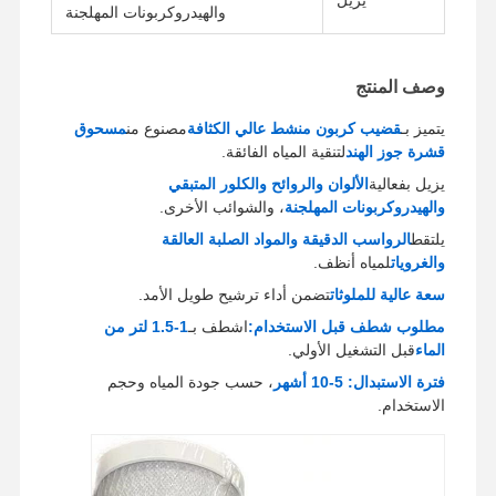
والهيدروكربونات المهلجنة
وصف المنتج
يتميز بـ
قضيب كربون منشط عالي الكثافة
مصنوع من
مسحوق
قشرة جوز الهند
لتنقية المياه الفائقة.
يزيل بفعالية
الألوان والروائح والكلور المتبقي
والهيدروكربونات المهلجنة
، والشوائب الأخرى.
يلتقط
الرواسب الدقيقة والمواد الصلبة العالقة
والغرويات
لمياه أنظف.
سعة عالية للملوثات
تضمن أداء ترشيح طويل الأمد.
مطلوب شطف قبل الاستخدام:
اشطف بـ
1-1.5 لتر من
الماء
قبل التشغيل الأولي.
فترة الاستبدال:
5-10 أشهر
، حسب جودة المياه وحجم
الاستخدام.
الصفحة
المنتجات
فيديوهات
حولنا
الرئيسية