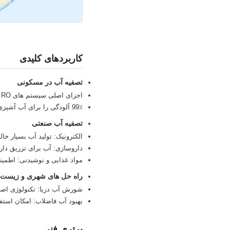
کاربردهای کلیدی
تصفیه آب در مسکونی
اجزای اصلی سیستم های RO خانگی که به طور مستقیم آب آشامیدنی تولید می کنند
99٪ آلودگی را برای آب آشپزی و آشامیدنی پاک می کند
تصفیه آب صنعتی
الکترونیک: تولید آب بسیار خال
داروسازی: آب برای تزریق داروسا
مواد غذایی و نوشیدنی: اطمینا
راه حل های شهری و زیست
شورش آب دریا: تکنولوژی اصلی
بهبود آب فاضلاب: امکان استف
برتری فنی