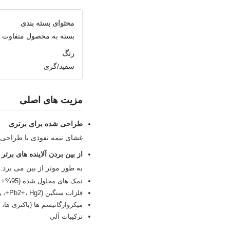
محتوای بسته بندی
بسته به محصول متفاوت
رنگ
سفید/گری
مزیت های اصلی
طراحی شده برای برتری
غشای نیمه نفوذی با طراحی 
از بین بردن آلاینده های برتر
به طور موثر از بین می برد:
نمک های محلول شده (95%+ نرخ رد)
فلزات سنگین (Pb2+، Hg2+، و غیره)
میکروارگانیسم ها (باکتری ها،
ترکیبات آلی