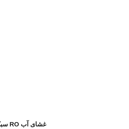
غشای آب RO سبک برای ترشح