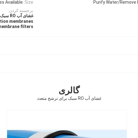
es Available
Size:
Purify Water/Remove I
برجسته کردن:
غشای آب RO سبک,غشای تصفیه آب شورش,فیلترهای چند منظوره غشای RO
cation membranes
membrane filters
گالری
غشای آب RO سبک برای ترشح متعدد