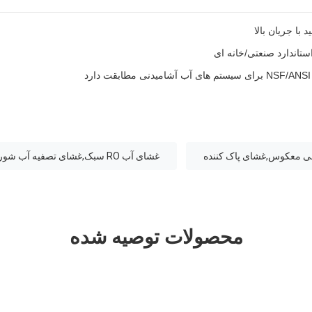
 با جریان بالا
ستاندارد صنعتی/خانه ای
د
غشای آب RO سبک,غشای تصفیه آب شورش,فیلترهای چند منظوره غشای RO
محصولات توصیه شده