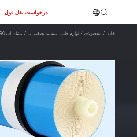
درخواست نقل قول
خانه
/
محصولات
/
لوازم جانبی سیستم تصفیه آب
/
غشای آب RO سبک برای ترشح متعدد