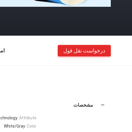
درخواست نقل قول
ام
مشخصات
echnology
Attribute:
White/Gray
Color: