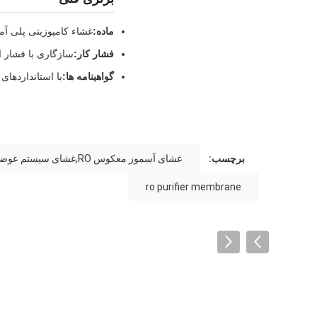
ماده:
غشاء کامپوزیتی پلی آمید
فشار کار:
سازگاری با فشار ا
گواهینامه ها:
با استانداردهای NSF/ANSI برای سیستم های آب آشامیدنی مطابقت دار
برچسب:
غشای آسموز معکوس RO,غشای سیستم عوضی معکوس,غشای پاک کننده
ro purifier membrane