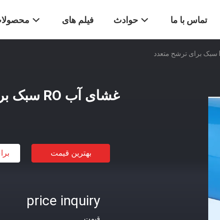
تماس با ما
حوادث
فیلم های
محصولا
غشای آب RO سبک برای ترشح متعدد
بهترین قیمت
برا
price inquiry
قیمت