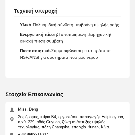
Τεχνική υπεροχή
Υλικό:
Πολυαμιδική σύνθετη μεμβράνη υψηλής ροής
Ενεργειακή πίεση:
Τυποποιημένη βιομηχανική/
οικιακή πίεση συμβατή
Πιστοποιητικά:
Συμμορφώνεται με τα πρότυπα
NSF/ANSI για συστήματα πόσιμου νερού
Στοιχεία Επικοινωνίας
Miss. Deng
2ος όροφος, κτίριο Β4, εργοστάσιο παραγωγής Haipingyuan,
αριθ. 229, οδός Guyuan, ζώνη ανάπτυξης υψηλής
τεχνολογίας, πόλη Changsha, επαρχία Hunan, Κίνα.
+8618692211007