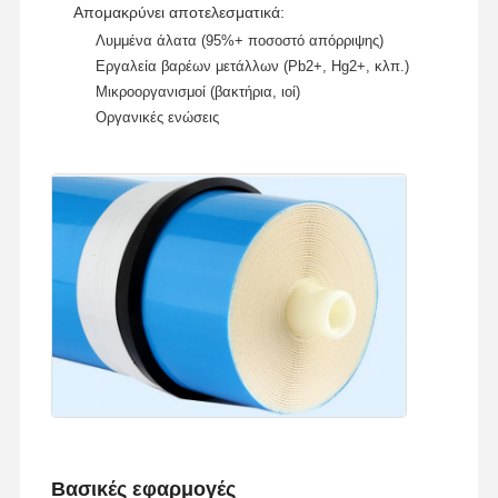
Απομακρύνει αποτελεσματικά:
Λυμμένα άλατα (95%+ ποσοστό απόρριψης)
Εργαλεία βαρέων μετάλλων (Pb2+, Hg2+, κλπ.)
Επισκέψεις
Έλεγχος
Επικοινωνήσ
Ειδήσεις
Μικροοργανισμοί (βακτήρια, ιοί)
Στο
Ποιότητας
Τε Μαζί Μας
Εργοστάσιο
Οργανικές ενώσεις
Υποθέσεις
Ζητήστε
Προσφορά
Εργαστηριακό Σύστημα Υπερκαθαρού Νερού
Μηχανή νερού Ultrapure
σύστημα καθαρισμού νερού υπερκαθαρότητας
Εξοπλισμός για υπερκαθαρό νερό
Βασικές εφαρμογές