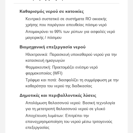
Σύστημα διήθησης υπερκαθαρού νερού
Καθαρισμός νερού σε κατοικίες
Σύστημα ύδρευσης RO Ultra Pure
Κεντρικό συστατικό σε συστήματα RO οικιακής
χρήσης που παράγουν απευθείας πόσιμο νερό
Συστήματα βιομηχανικής καθαρισμού νερού
Απομακρύνει το 99% των ρύπων για ασφαλές νερό
μαγειρικής / πόσιμου
Εξιοντισμένη μηχανή νερού
Βιομηχανική επεξεργασία νερού
Καταναλωτικά για καθαρισμό νερού
Ηλεκτρονικά: Παρασκευή υπεκαθαρού νερού για την
κατασκευή ημιαγωγών
Συσκευές συστήματος καθαρισμού νερού
Φαρμακευτική: Προετοιμάζει ενέσιμο νερό
φαρμακοποιίας (WFI)
Τρόφιμα και ποτά: διασφαλίζει τη συμμόρφωση με την
καθαρότητα του νερού της διαδικασίας
Δημοτικές και περιβαλλοντικές λύσεις
Απολάμωση θαλασσινού νερού: Βασική τεχνολογία
για τη μετατροπή θαλασσινού νερού σε γλυκό
Αποχέτευση λυμάτων: Επιτρέπει την
επαναχρησιμοποίηση του νερού μέσω τριτογενούς
επεξεργασίας