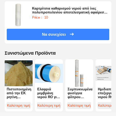
Καρτρίτσια καθαρισμού νερού από ίνες
πολυπροπυλενίου αποτελεσματική αφαίρεση
ιζημάτων
Price： 10
Να συνεχίσει
Συνιστώμενα Προϊόντα
Πιστοποιημένη
Ελαφριά
Συμπυκνωμένα
Ημιδιαπερ
από την ΕΚ
μεμβράνη
φυσίγγια
επεξεργασ
ρητίνη
νερού RO για
φίλτρου
νερού RO
ανταλλαγής
αφαλάτωση
ενεργού
Μεμβράνη
ιόντων για
Πολυλειτουργικά
άνθρακα 10
Μεμβράνη
Καλύτερη τιμή
Καλύτερη τιμή
Καλύτερη τιμή
Καλύτερη τ
την
ιντσών ή 20
αντίστροφ
παραγωγή
ιντσών
όσμωσης