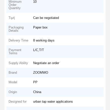
Minimum
10
Order
Quantity
Τιμή
Can be negotiated
Packaging
Paper box
Details
Delivery Time
8 working days
Payment
L/C,T/T
Terms
Supply Ability
Negotiate an order
Brand
ZOOMWO
Model
PP
Origin
China
Designed for
urban tap water applications