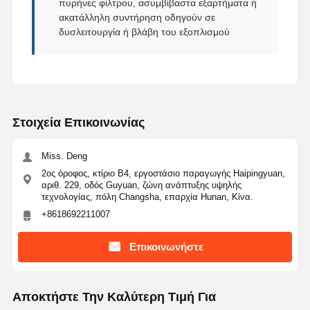
πυρήνες φίλτρου, ασυμβίβαστα εξαρτήματα ή
ακατάλληλη συντήρηση οδηγούν σε
δυσλειτουργία ή βλάβη του εξοπλισμού
Στοιχεία Επικοινωνίας
Miss. Deng
2ος όροφος, κτίριο Β4, εργοστάσιο παραγωγής Haipingyuan,
αριθ. 229, οδός Guyuan, ζώνη ανάπτυξης υψηλής
τεχνολογίας, πόλη Changsha, επαρχία Hunan, Κίνα.
+8618692211007
Επικοινωνήστε
Αποκτήστε Την Καλύτερη Τιμή Για