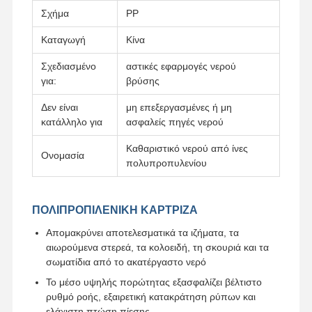
Σχήμα
PP
Καταγωγή
Κίνα
Σχεδιασμένο
αστικές εφαρμογές νερού
για:
βρύσης
Δεν είναι
μη επεξεργασμένες ή μη
κατάλληλο για
ασφαλείς πηγές νερού
Καθαριστικό νερού από ίνες
Ονομασία
πολυπροπυλενίου
ΠΟΛΙΠΡΟΠΙΛΕΝΙΚΗ ΚΑΡΤΡΙΖΑ
Απομακρύνει αποτελεσματικά τα ιζήματα, τα
αιωρούμενα στερεά, τα κολοειδή, τη σκουριά και τα
σωματίδια από το ακατέργαστο νερό
Σπίτι
Προϊόντα
Βίντεο
Σχετικά Με
Εμάς
Το μέσο υψηλής πορώτητας εξασφαλίζει βέλτιστο
ρυθμό ροής, εξαιρετική κατακράτηση ρύπων και
ελάχιστη πτώση πίεσης