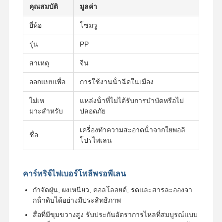
คุณสมบัติ
มูลค่า
ยี่ห้อ
โซมวู
รุ่น
PP
สาเหตุ
จีน
ออกแบบเพื่อ
การใช้งานน้ําฉีดในเมือง
ไม่เห
แหล่งน้ําที่ไม่ได้รับการบําบัดหรือไม่
มาะสําหรับ
ปลอดภัย
เครื่องทําความสะอาดน้ําจากใยพอลิ
ชื่อ
โปรไพเลน
คาร์ทริจ์ไฟเบอร์โพลีพรอพีเลน
กําจัดฝุ่น, ผงเหนียว, คอลโลอยด์, รดและสารละอองจา
กน้ําดิบได้อย่างมีประสิทธิภาพ
สื่อที่มีขุมขวางสูง รับประกันอัตราการไหลที่สมบูรณ์แบบ