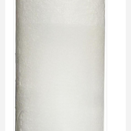
ทัวร์โรงงาน
การควบคุม
ติดต่อเรา
ข่าว
คุณภาพ
กรณี
ขอใบเสนอ
ราคา
ระบบน้ํา อุลตราเพียว ของห้องปฏิบัติการ
เครื่องทำน้ำบริสุทธิ์พิเศษ
ระบบกรองน้ำบริสุทธิ์พิเศษ
อุปกรณ์สําหรับน้ําที่บริสุทธิ์มาก