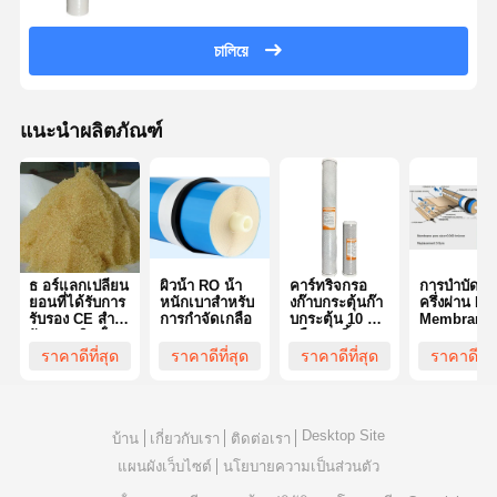
চালিয়ে
แนะนำผลิตภัณฑ์
ธ อร์แลกเปลี่ยน
ผิวน้ํา RO น้ํา
คาร์ทริจกรอ
การบําบัดน้ํา
ยอนที่ได้รับการ
หนักเบาสําหรับ
งก๊าบกระตุ้นก๊า
ครึ่งผ่าน Ro
รับรอง CE สําห
การกําจัดเกลือ
บกระตุ้น 10 นิ้ว
Membrane
รับการผลิตน้ํา
หรือ 20 นิ้ว
Reverse
บริสุทธิ์
Osmosis
ราคาดีที่สุด
ราคาดีที่สุด
ราคาดีที่สุด
ราคาดีที่ส
Membrane 
รบําบัดน้ําครึ
ผ่าน
Desktop Site
บ้าน
เกี่ยวกับเรา
ติดต่อเรา
แผนผังเว็บไซต์
นโยบายความเป็นส่วนตัว