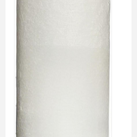
Fabrika Turu
Kalite Kontrol
Bize Ulaşın
Haberler
Davalar
Teklif Alın
Laboratuvar Ultra Saf Su Sistemi
Ultra Saf Su Makinesi
ultra saf su arıtma sistemi
Ultra saf su ekipmanları
Ultra saf su filtrasyon sistemi