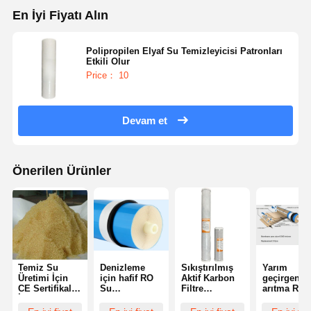
En İyi Fiyatı Alın
Polipropilen Elyaf Su Temizleyicisi Patronları
Etkili Olur
Price： 10
Devam et
Önerilen Ürünler
Temiz Su
Denizleme
Sıkıştırılmış
Yarım
Üretimi İçin
için hafif RO
Aktif Karbon
geçirgen s
CE Sertifikalı
Su
Filtre
arıtma Ro
İyon
Membranları
Patronları 10
Membran 
Değiştirme
Çok
inç veya 20
Ters Osmo