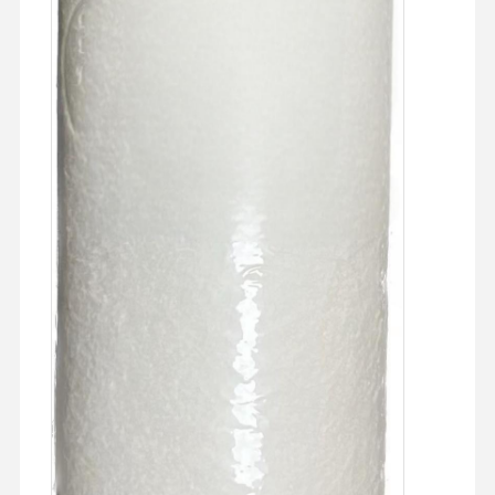
Ultra Saf RO Su Sistemi
Endüstriyel Su Temizleme Sistemi
Deiyonize Su Makinesi
Su Temizleme Tüketicileri
Su Temizleme Sistemi Aksesuarları