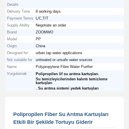
Details
Delivery Time
8 working days
Payment Terms
L/C,T/T
Supply Ability
Negotiate an order
Brand
ZOOMWO
Model
PP
Origin
China
Designed for
urban tap water applications
Not suitable for
untreated or unsafe water sources
Name
Polypropylene Fibre Water Purifier
Vurgulamak:
,
Polipropilen lif su arıtma kartuşları
Su temizleyicilerinden kalıntı temizleme
kartuşları
,
Su arıtma sistemi yedek kartuşları
Polipropilen Fiber Su Arıtma Kartuşları
Etkili Bir Şekilde Tortuyu Giderir