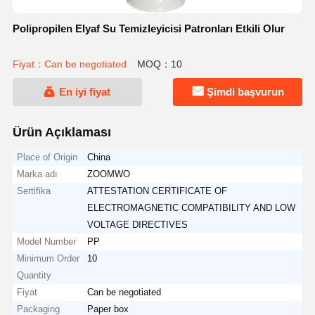
Polipropilen Elyaf Su Temizleyicisi Patronları Etkili Olur
Fiyat：Can be negotiated
MOQ：10
En iyi fiyat
Şimdi başvurun
Ürün Açıklaması
Place of Origin
China
Marka adı
ZOOMWO
Sertifika
ATTESTATION CERTIFICATE OF
ELECTROMAGNETIC COMPATIBILITY AND LOW
VOLTAGE DIRECTIVES
Model Number
PP
Minimum Order
10
Quantity
Fiyat
Can be negotiated
Packaging
Paper box