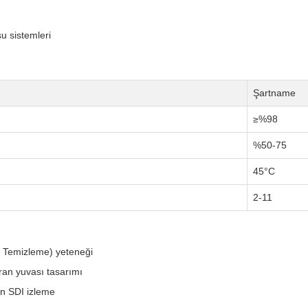
su sistemleri
Şartname
≥%98
%50-75
45°C
2-11
e Temizleme) yeteneği
ran yuvası tasarımı
in SDI izleme