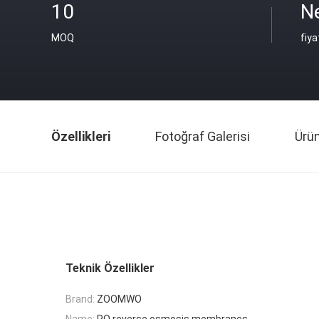
10
N
MOQ
fiya
Özellikleri
Fotoğraf Galerisi
Ürü
Teknik Özellikler
Brand:
ZOOMWO
Name:
RO reverse osmosis membranes