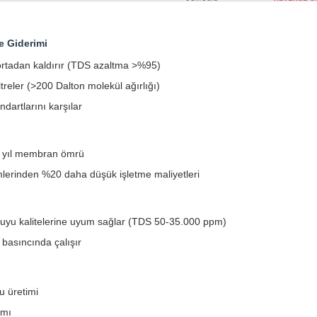
e Giderimi
rtadan kaldırır (TDS azaltma >%95)
ltreler (>200 Dalton molekül ağırlığı)
dartlarını karşılar
 yıl membran ömrü
mlerinden %20 daha düşük işletme maliyetleri
uyu kalitelerine uyum sağlar (TDS 50-35.000 ppm)
 basıncında çalışır
u üretimi
ımı