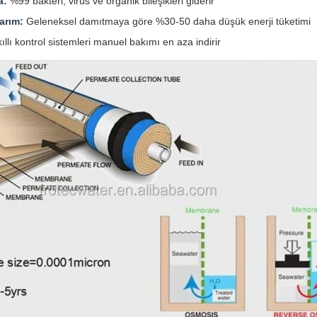
a:
%99 bakteri, virüs ve organik bileşikleri giderir
arım:
Geleneksel damıtmaya göre %30-50 daha düşük enerji tüketimi
ıllı kontrol sistemleri manuel bakımı en aza indirir