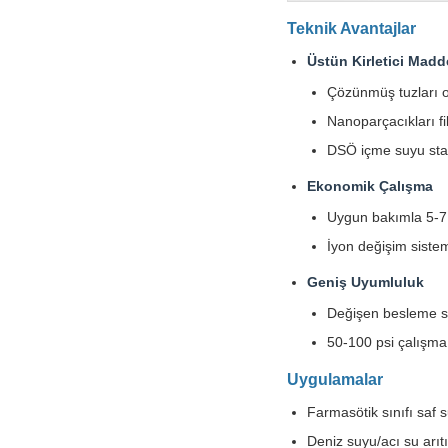
Teknik Avantajlar
Üstün Kirletici Madd
Çözünmüş tuzları o
Nanoparçacıkları fi
DSÖ içme suyu stan
Ekonomik Çalışma
Uygun bakımla 5-7
İyon değişim siste
Geniş Uyumluluk
Değişen besleme s
50-100 psi çalışma
Uygulamalar
Farmasötik sınıfı saf s
Deniz suyu/acı su arıt