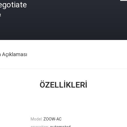
egotiate
t
n Açıklaması
ÖZELLIKLERI
Model:
ZOOW-AC
operation:
automated