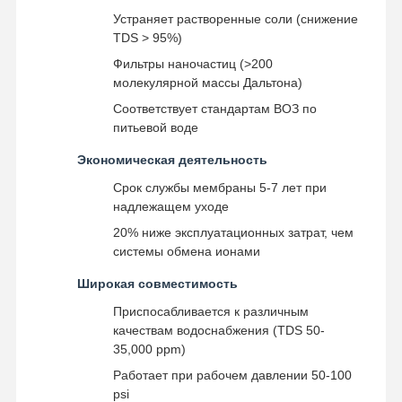
Устраняет растворенные соли (снижение
Ультрачистая система водоснабжения
TDS > 95%)
Промышленная система очистки воды
Фильтры наночастиц (>200
молекулярной массы Дальтона)
Деионизированная машина воды
Соответствует стандартам ВОЗ по
питьевой воде
Потребительские материалы для очистки воды
Экономическая деятельность
Аксессуары системы очистки воды
Срок службы мембраны 5-7 лет при
надлежащем уходе
20% ниже эксплуатационных затрат, чем
системы обмена ионами
Широкая совместимость
Приспосабливается к различным
качествам водоснабжения (TDS 50-
35,000 ppm)
Работает при рабочем давлении 50-100
psi