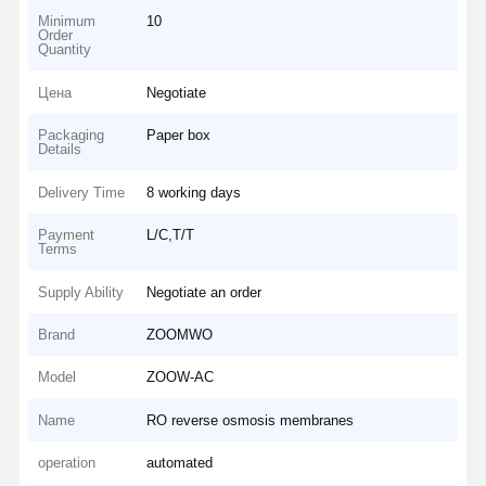
Minimum
10
Order
Quantity
Цена
Negotiate
Packaging
Paper box
Details
Delivery Time
8 working days
Payment
L/C,T/T
Terms
Supply Ability
Negotiate an order
Brand
ZOOMWO
Model
ZOOW-AC
Name
RO reverse osmosis membranes
operation
automated