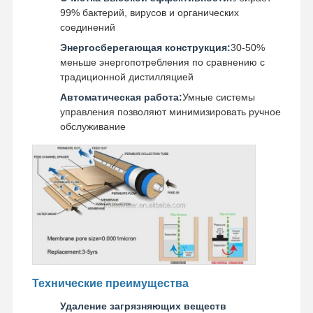
99% бактерий, вирусов и органических
соединений
Экскурсия
Контроль
Свяжитесь С
Новости
Энергосберегающая конструкция:
30-50%
По Заводу
Качества
Нами
меньше энергопотребления по сравнению с
традиционной дистилляцией
Автоматическая работа:
Умные системы
управления позволяют минимизировать ручное
обслуживание
Случаи
Запросить
Расценки
Лабораторная система сверхчистой воды
Ultrapure машина воды
Система очистки сверхчистой воды
Оборудование для сверхчистой воды
Технические преимущества
Ультрачистая система фильтрации воды
Удаление загрязняющих веществ