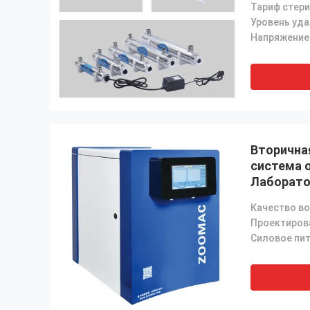
Напряжение
Вторична
система 
Лаборато
система 
Качество в