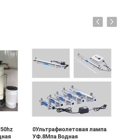
/50hz
0Ультрафиолетовая лампа
Пищ
дная
УФ.8Мпа Водная
очис