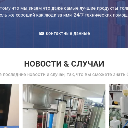
тому что мы знаем что даже самые лучшие продукты тол
Настройка 10um элемента мембраны обратного осмоса для различных качеств воды
оль же хороший как люди за ими. 24/7 технических помощ
220V/50Hz Ультрачистый фильтр воды Лабораторные системы фильтрации воды 1000 литров
10 дюймовая мембрана 5ум
контактные данные
НОВОСТИ & СЛУЧАИ
 последние новости и случаи, так, что вы сможете знать 