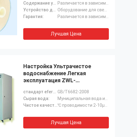
Содержание упаковки:
Различается в зависимости от типа фильтра
Устройство для:
Оборудование для сверхчистой воды
Гарантия:
Различается в зависимости от производителя
Лучшая Цена
Настройка Ультрачистое
водоснабжение Легкая
эксплуатация ZWL-
10/20/40/60/80/100/200
стандарт eference:
GB/T6682-2008
Сырая вода:
Муниципальная вода из крана (TDS<200ppm)
Чистое качество воды:
℃ проводимости 2-10μs/cm@25
Лучшая Цена