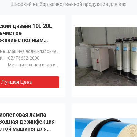
Широкий выбор качественной продукции для вас
кий дизайн 10L 20L
рачистое
жение с полным
еским пальто
Наименование продукта:
Машина воды классического дизайна прочная 10L 20L 40L ультра чистая с полной курткой металла
й:
GB/T6682-2008
Муниципальная вода из крана (TDS<200ppm)
Лучшая Цена
иолетовая лампа
Водная дезинфекция
стой машины для