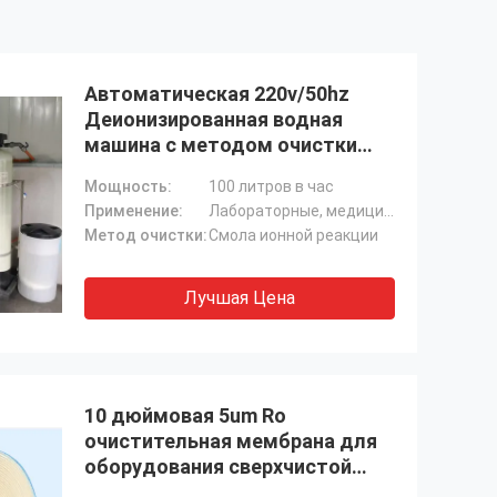
Автоматическая 220v/50hz
Деионизированная водная
машина с методом очистки
смолой ионного обмена
Мощность:
100 литров в час
Применение:
Лабораторные, медицинские, промышленные
Метод очистки:
Смола ионной реакции
Лучшая Цена
10 дюймовая 5um Ro
очистительная мембрана для
оборудования сверхчистой
воды