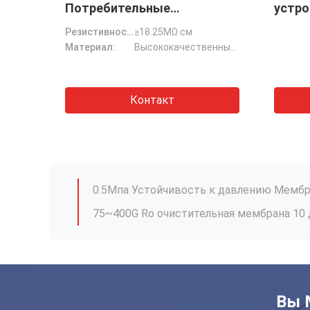
стой
Потребительные
устро
материалы
физич
Резистивность воды на выходе:
≥18.25MΩ·см
Сверхочищенная смоловая
Удале
Материал:
Высококачественный пищевой пластик
колонна
Переменный ток 220V±20
Контакт
100 л/час Лабораторная система деиони
Вы 