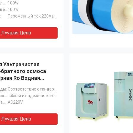
Тариф стерилизации:
100%
Уровень удаления водорослей:
100%
:
Переменный ток 220V±20
Лучшая Цена
я Ультрачистая
обратного осмоса
рная Ro Водная
Низкий тип бактерий
оды:
Соответствие стандартам качества воды
Проектирование:
Гибкая и надежная конструкция
Силовое питание:
AC220V
Лучшая Цена