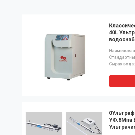
Классичес
40L Ульт
водоснаб
металлич
Стандартны
Сырая вода:
0Ультраф
УФ.8Мпа 
Ультрачи
воды