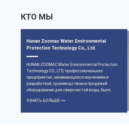
КТО МЫ
Hunan Zoomac Water Environmental
Protection Technology Co., Ltd.
HUNAN ZOOMAC Water Environmental Protection
Technology CO., LTD, профессиональное
предприятие, занимающееся изучением и
разработкой, производством и продажей
оборудования для сверхчистой воды, было
основано в 2011 году.Штаб-квартира в здании
УЗНАТЬ БОЛЬШЕ >>
B4, Международный промышленный парк
медицинских устройств Хайпинга, 229 улица
Гуюань, Чанша высокотехнологичная зона
развития, Чанша, Хунань, Китай. С философ...