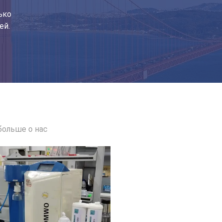
ько
Система фильтрации сверхчистой воды с высокой частотой потока 1000L метод обратного осмоса
ей.
 1-3 галлона в минуту
больше о нас