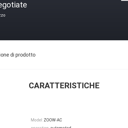
egotiate
zzo
ione di prodotto
CARATTERISTICHE
Model:
ZOOW-AC
operation:
automated