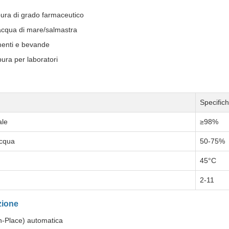
ura di grado farmaceutico
'acqua di mare/salmastra
menti e bevande
pura per laboratori
Specific
ale
≥98%
acqua
50-75%
45°C
2-11
zione
n-Place) automatica