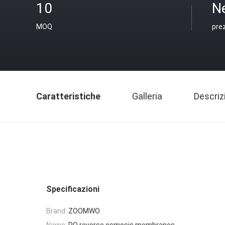
10
N
MOQ
pre
Caratteristiche
Galleria
Descriz
Specificazioni
Brand:
ZOOMWO
Name:
RO reverse osmosis membranes