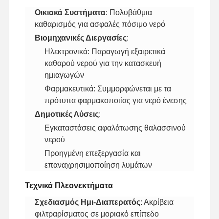
​Οικιακά Συστήματα​
​: Πολυβάθμια
καθαρισμός για ασφαλές πόσιμο νερό
​Βιομηχανικές Διεργασίες​
​:
Ηλεκτρονικά: Παραγωγή εξαιρετικά
καθαρού νερού για την κατασκευή
ημιαγωγών
Φαρμακευτικά: Συμμορφώνεται με τα
πρότυπα φαρμακοποιίας για νερό ένεσης
​Δημοτικές Λύσεις​
​:
Εγκαταστάσεις αφαλάτωσης θαλασσινού
νερού
Προηγμένη επεξεργασία και
επαναχρησιμοποίηση λυμάτων
​Τεχνικά Πλεονεκτήματα​
Σπίτι
Προϊόντα
Βίντεο
Σχετικά Με
Εμάς
​Σχεδιασμός Ημι-Διαπερατός​
​: Ακρίβεια
φιλτραρίσματος σε μοριακό επίπεδο