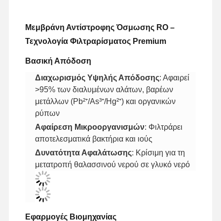
​Μεμβράνη Αντίστροφης Όσμωσης RO –
Τεχνολογία Φιλτραρίσματος Premium​
​Βασική Απόδοση​
​Διαχωρισμός Υψηλής Απόδοσης​
​: Αφαιρεί
>95% των διαλυμένων αλάτων, βαρέων
μετάλλων (Pb²⁺/As³⁺/Hg²⁺) και οργανικών
ρύπων
​Αφαίρεση Μικροοργανισμών​
​: Φιλτράρει
αποτελεσματικά βακτήρια και ιούς
​Δυνατότητα Αφαλάτωσης​
​: Κρίσιμη για τη
μετατροπή θαλασσινού νερού σε γλυκό νερό
​Εφαρμογές Βιομηχανίας​