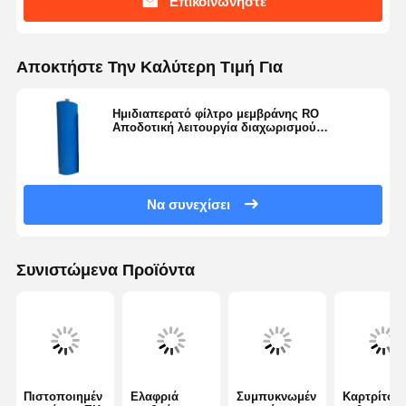
Επικοινωνήστε
Εξοπλισμός για υπερκαθαρό νερό
Σύστημα διήθησης υπερκαθαρού νερού
Αποκτήστε Την Καλύτερη Τιμή Για
Σύστημα ύδρευσης RO Ultra Pure
Ημιδιαπερατό φίλτρο μεμβράνης RO
Συστήματα βιομηχανικής καθαρισμού νερού
Αποδοτική λειτουργία διαχωρισμού
Απολάμωση θαλασσινού νερού
Εξιοντισμένη μηχανή νερού
Καταναλωτικά για καθαρισμό νερού
Να συνεχίσει
Συσκευές συστήματος καθαρισμού νερού
Συνιστώμενα Προϊόντα
Πιστοποιημέν
Ελαφριά
Συμπυκνωμέν
Καρτρίτσια