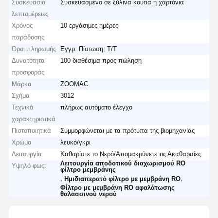
Συσκευασία
Συσκευασμένο σε ξύλινα κουτιά ή χαρτόνια
λεπτομέρειες
Χρόνος
10 εργάσιμες ημέρες
παράδοσης
Όροι πληρωμής
Εγγρ. Πίστωση, T/T
Δυνατότητα
100 διαθέσιμα προς πώληση
προσφοράς
Μάρκα
ZOOMAC
Σχήμα
3012
Τεχνικά
πλήρως αυτόματο έλεγχο
χαρακτηριστικά
Πιστοποιητικά
Συμμορφώνεται με τα πρότυπα της βιομηχανίας
Χρώμα
λευκό/γκρι
Λειτουργία
Καθαρίστε το Νερό/Απομακρύνετε τις Ακαθαρσίες
Λειτουργία αποδοτικού διαχωρισμού RO
Υψηλό φως:
φίλτρο μεμβράνης
,
,
Ημιδιαπερατό φίλτρο με μεμβράνη RO
Φίλτρο με μεμβράνη RO αφαλάτωσης
θαλασσινού νερού