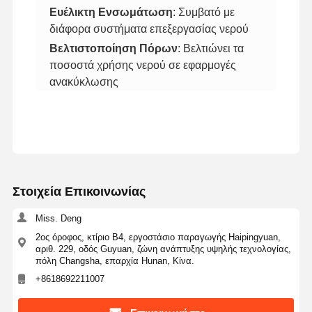
​Ευέλικτη Ενσωμάτωση​
​: Συμβατό με
διάφορα συστήματα επεξεργασίας νερού
​Βελτιστοποίηση Πόρων​
​: Βελτιώνει τα
Επισκέψεις
Έλεγχος
Επικοινωνήσ
Ειδήσεις
ποσοστά χρήσης νερού σε εφαρμογές
Στο
Ποιότητας
Τε Μαζί Μας
ανακύκλωσης
Εργοστάσιο
Υποθέσεις
Ζητήστε
Προσφορά
Στοιχεία Επικοινωνίας
Miss. Deng
Εργαστηριακό Σύστημα Υπερκαθαρού Νερού
2ος όροφος, κτίριο Β4, εργοστάσιο παραγωγής Haipingyuan,
αριθ. 229, οδός Guyuan, ζώνη ανάπτυξης υψηλής τεχνολογίας,
Μηχανή νερού Ultrapure
πόλη Changsha, επαρχία Hunan, Κίνα.
+8618692211007
σύστημα καθαρισμού νερού υπερκαθαρότητας