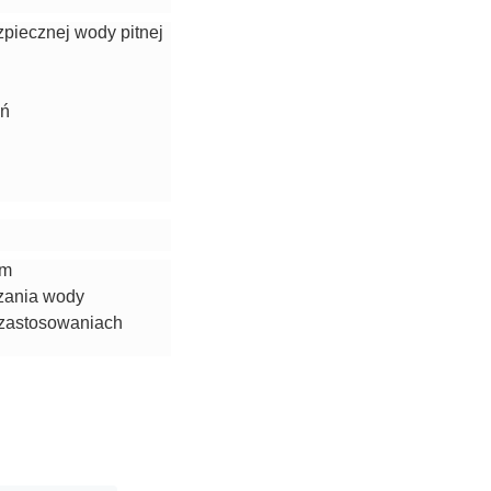
piecznej wody pitnej
ań
ym
czania wody
 zastosowaniach