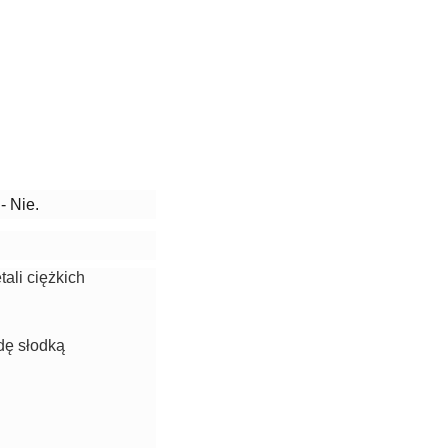
y
- Nie.
ali ciężkich
dę słodką