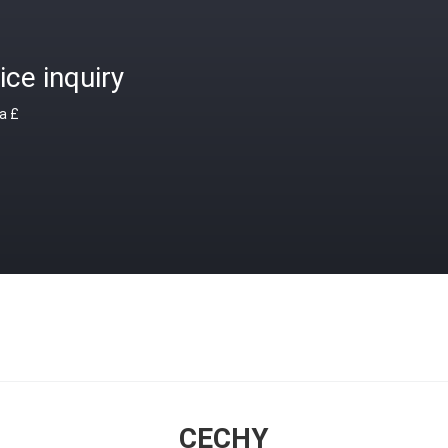
ice inquiry
a £
CECHY