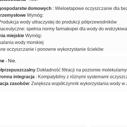
gospodarstw domowych
: Wieloetapowe oczyszczanie dla bez
przemysłowe
Wymóg:
 Produkcja wody ultraczystej do produkcji półprzewodników
maceutyczne: spełnia normy farmakopei dla wody do wstrzykiw
ia miejskie
Wymóg:
dsalania wody morskiej
e oczyszczanie i ponowne wykorzystanie ścieków
zne
- Nie.
ółprzepuszczalny
Dokładność filtracji na poziomie molekularn
onna integracja
: Kompatybilny z różnymi systemami oczysz
zacja zasobów
: Zwiększa współczynnik wykorzystania wody w