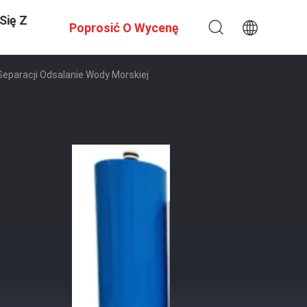
Się Z
Poprosić O Wycenę
eparacji Odsalanie Wody Morskiej