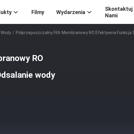
Skontaktuj 
dukty
Filmy
Wydarzenia
Nami
 Wody
/
Półprzepuszczalny Filtr Membranowy RO Efektywna Funkcja S
mbranowy RO
Odsalanie wody