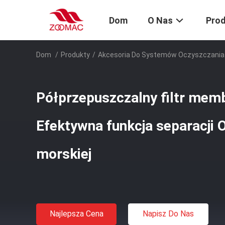
Dom
O Nas
Pro
Dom
/
Produkty
/
Akcesoria Do Systemów Oczyszczania
Półprzepuszczalny filtr me
Efektywna funkcja separacji 
morskiej
Najlepsza Cena
Napisz Do Nas