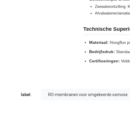
Zeewaterontzilting: 
Afvalwaterreclamatie
Technische Superio
Materiaal:
Hoogflux p
Bedrijfsdruk:
Standaar
Certificeringen:
Vold
label:
RO-membranen voor omgekeerde osmose