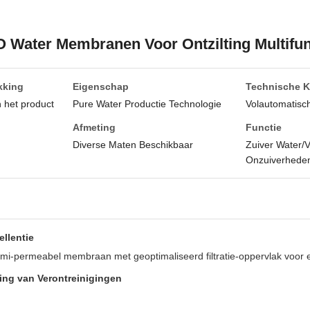
O Water Membranen Voor Ontzilting Multifun
kking
Eigenschap
Technische 
n het product
Pure Water Productie Technologie
Volautomatisc
Afmeting
Functie
Diverse Maten Beschikbaar
Zuiver Water/V
Onzuiverhede
llentie
mi-permeabel membraan met geoptimaliseerd filtratie-oppervlak voor 
ing van Verontreinigingen