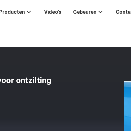
Producten
Video's
Gebeuren
Conta
zuiveringssysteem
/
Lichte RO-Watermembranen Voor Ontzilting
or ontzilting