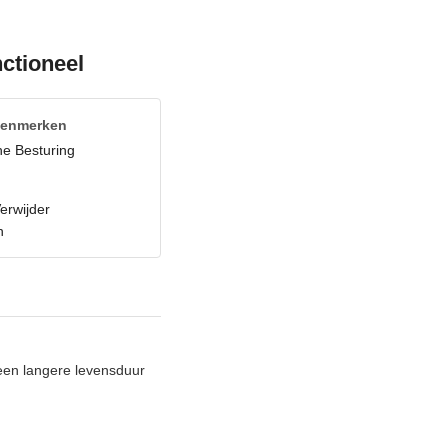
ctioneel
Kenmerken
he Besturing
erwijder
n
een langere levensduur