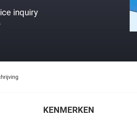
ice inquiry
s
rijving
KENMERKEN