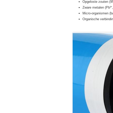
Opgeloste zouten (9
Zware metalen (Pb²⁺, 
Micro-organismen (ba
Organische verbindi