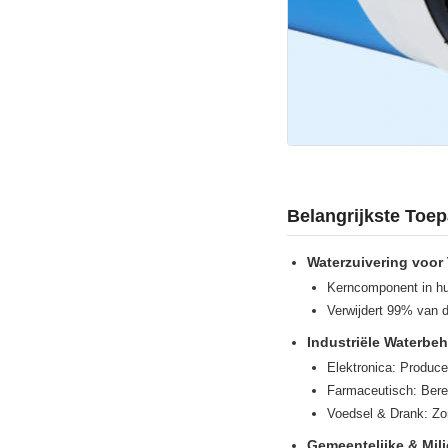
Belangrijkste Toe
Waterzuivering voor
Kerncomponent in hu
Verwijdert 99% van d
Industriële Waterbe
Elektronica: Producee
Farmaceutisch: Berei
Voedsel & Drank: Zor
Gemeentelijke & Mil