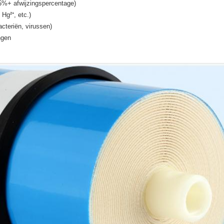
5%+ afwijzingspercentage)
Hg²⁺, etc.)
cteriën, virussen)
ngen