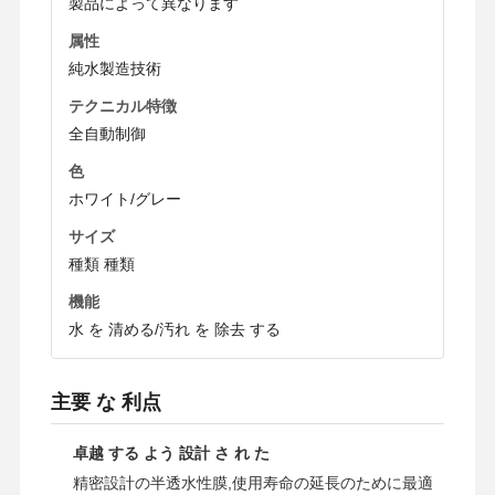
製品によって異なります
属性
純水製造技術
テクニカル特徴
全自動制御
色
ホワイト/グレー
サイズ
種類 種類
機能
水 を 清める/汚れ を 除去 する
主要 な 利点
卓越 する よう 設計 さ れ た
精密設計の半透水性膜,使用寿命の延長のために最適