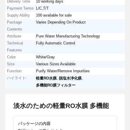
Delivery Time
10 working days
Payment Terms
L/C,T/T
Supply Ability
100 available for sale
Package
Varies Depending On Product
Contents
Attribute
Pure Water Manufacturing Technology
Technical
Fully Automatic Control
Features
Color
White/Gray
Size
Various Sizes Available
Function
Purify Water/Remove Impurities
ハイライト:
,
,
軽量RO水膜
脱塩水浄化膜
多機能RO膜フィルター
淡水のための軽量RO水膜 多機能
パッケージの内容