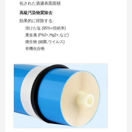
化された過濾表面面積
高級汚染物質除去
効果的に排除する:
溶けた塩 (95%+拒絶率)
重金属 (Pb2+,Hg2+,など)
微生物 (細菌,ウイルス)
有機化合物
ホーム
製品
ビデオ
私たちについ
て