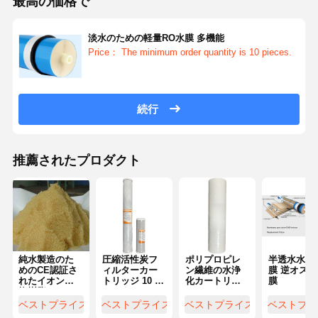
最高の価格で
淡水のための軽量RO水膜 多機能
Price： The minimum order quantity is 10 pieces.
続行
推薦されたプロダクト
純水製造のた
圧縮活性炭フ
ポリプロピレ
半透水水処
めのCE認証さ
ィルターカー
ン繊維の水浄
膜 逆オスモ
れたイオン交
トリッジ 10 イ
化カートリッ
膜
換樹脂
ンチまたは 20
ジ
インチ
ベストプライス
ベストプライス
ベストプライス
ベストプラ