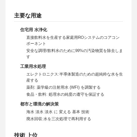
主要な用途
工場見学
品質管理
お問い合わせ
ニュース
住宅用 水浄化
直接飲料水を生産する家庭用ROシステムのコアコン
ポーネント
安全な調理/飲料水のために99%の汚染物質を除去しま
す
事例
引金 を 求め
て ください
工業用水処理
エレクトロニクス:半導体製造のための超純粋な水を生
産する
研究室超純水システム
薬剤: 薬学級の注射用水 (WFI) を調製する
食品・飲料: 処理水の純度の遵守を保証する
Ultrapure水機械
都市と環境の解決策
超純水浄化システム
海水 淡水 淡水 に 変える 基本 技術
廃水回収:水を三次処理で再利用する
超純水設備
超純水フィルタリングシステム
技術 上位