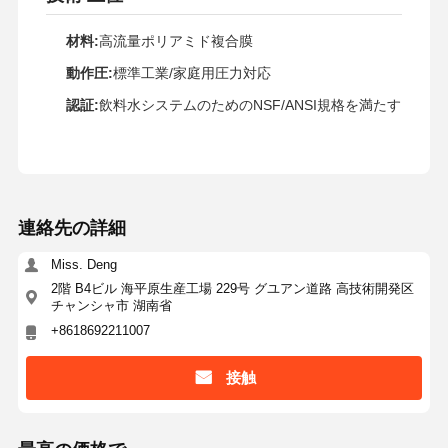
超純 RO 水システム
材料:
高流量ポリアミド複合膜
動作圧:
標準工業/家庭用圧力対応
工業用水浄化システム
認証:
飲料水システムのためのNSF/ANSI規格を満たす
脱イオンされた水機械
水浄化用消耗品
水浄化システム用アクセサリー
連絡先の詳細
Miss. Deng
2階 B4ビル 海平原生産工場 229号 グユアン道路 高技術開発区
チャンシャ市 湖南省
+8618692211007
接触