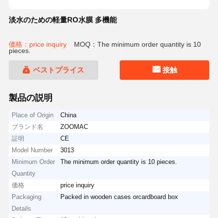
淡水のための軽量RO水膜 多機能
価格：price inquiry
MOQ：The minimum order quantity is 10
pieces.
ベストプライス
接触
製品の説明
Place of Origin
China
ブランド名
ZOOMAC
証明
CE
Model Number
3013
Minimum Order
The minimum order quantity is 10 pieces.
Quantity
価格
price inquiry
Packaging
Packed in wooden cases orcardboard box
Details