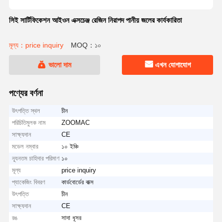
সিই সার্টিফিকেশন আইওন এক্সচেঞ্জ রেজিন নিরাপদ পানীয় জলের কার্যকারিতা
মূল্য：price inquiry
MOQ：১০
ভালো দাম
এখন যোগাযোগ
পণ্যের বর্ণনা
উৎপত্তি স্থল
চীন
পরিচিতিমুলক নাম
ZOOMAC
সাক্ষ্যদান
CE
মডেল নম্বার
১০ ইঞ্চি
ন্যূনতম চাহিদার পরিমাণ
১০
মূল্য
price inquiry
প্যাকেজিং বিবরণ
কার্ডবোর্ডের বাক্স
উৎপত্তি
চীন
সাক্ষ্যদান
CE
রঙ
সাদা ধূসর