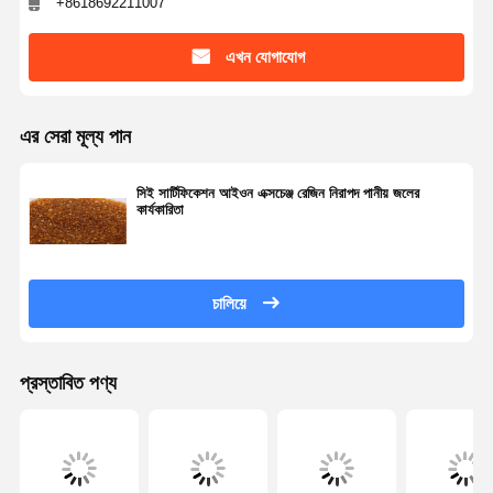
+8618692211007
এখন যোগাযোগ
এর সেরা মূল্য পান
সিই সার্টিফিকেশন আইওন এক্সচেঞ্জ রেজিন নিরাপদ পানীয় জলের
কার্যকারিতা
চালিয়ে
প্রস্তাবিত পণ্য
বাড়ি
পণ্য
ভিডিও
আমাদের সম্পর্কে