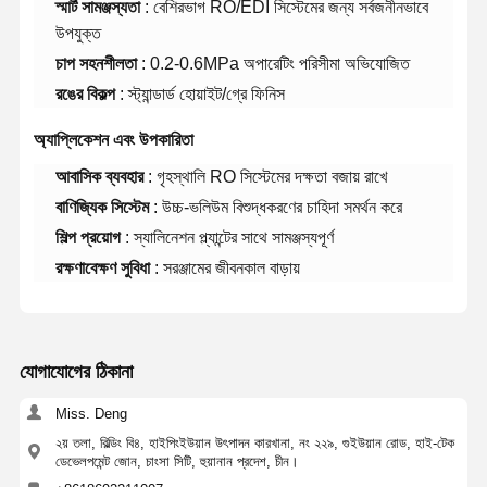
স্মার্ট সামঞ্জস্যতা
: বেশিরভাগ RO/EDI সিস্টেমের জন্য সর্বজনীনভাবে
উপযুক্ত
চাপ সহনশীলতা
: 0.2-0.6MPa অপারেটিং পরিসীমা অভিযোজিত
রঙের বিকল্প
: স্ট্যান্ডার্ড হোয়াইট/গ্রে ফিনিস
অ্যাপ্লিকেশন এবং উপকারিতা
আবাসিক ব্যবহার
: গৃহস্থালি RO সিস্টেমের দক্ষতা বজায় রাখে
বাণিজ্যিক সিস্টেম
: উচ্চ-ভলিউম বিশুদ্ধকরণের চাহিদা সমর্থন করে
শিল্প প্রয়োগ
: স্যালিনেশন প্ল্যান্টের সাথে সামঞ্জস্যপূর্ণ
রক্ষণাবেক্ষণ সুবিধা
: সরঞ্জামের জীবনকাল বাড়ায়
যোগাযোগের ঠিকানা
Miss. Deng
২য় তলা, বিল্ডিং বি৪, হাইপিংইউয়ান উৎপাদন কারখানা, নং ২২৯, গুইউয়ান রোড, হাই-টেক
ডেভেলপমেন্ট জোন, চাংসা সিটি, হুয়ানান প্রদেশ, চীন।