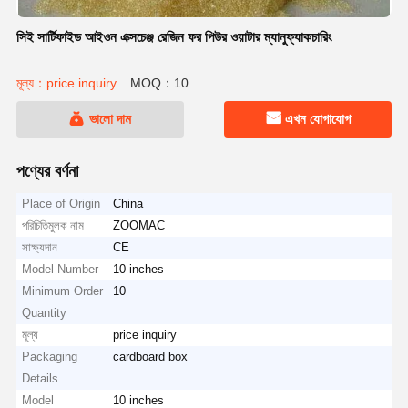
সিই সার্টিফাইড আইওন এক্সচেঞ্জ রেজিন ফর পিউর ওয়াটার ম্যানুফ্যাকচারিং
মূল্য：price inquiry
MOQ：10
ভালো দাম
এখন যোগাযোগ
পণ্যের বর্ণনা
Place of Origin
China
পরিচিতিমুলক নাম
ZOOMAC
সাক্ষ্যদান
CE
Model Number
10 inches
Minimum Order
10
Quantity
মূল্য
price inquiry
Packaging
cardboard box
Details
Model
10 inches