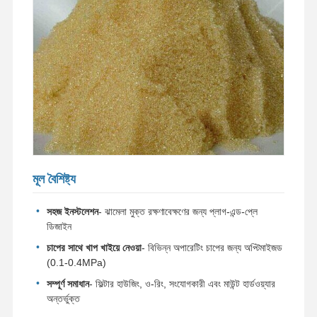
মূল বৈশিষ্ট্য
সহজ ইনস্টলেশন
- ঝামেলা মুক্ত রক্ষণাবেক্ষণের জন্য প্লাগ-এন্ড-প্লে
ডিজাইন
চাপের সাথে খাপ খাইয়ে নেওয়া
- বিভিন্ন অপারেটিং চাপের জন্য অপ্টিমাইজড
(0.1-0.4MPa)
বাড়ি
পণ্য
ভিডিও
আমাদের সম্পর্কে
সম্পূর্ণ সমাধান
- ফিল্টার হাউজিং, ও-রিং, সংযোগকারী এবং মাউন্ট হার্ডওয়্যার
অন্তর্ভুক্ত