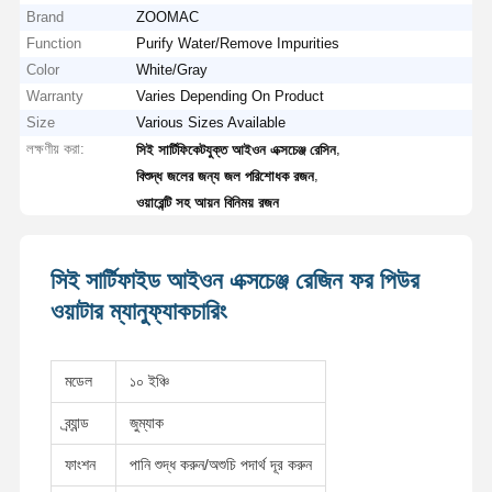
Brand
ZOOMAC
Function
Purify Water/Remove Impurities
Color
White/Gray
Warranty
Varies Depending On Product
Size
Various Sizes Available
লক্ষণীয় করা:
,
সিই সার্টিফিকেটযুক্ত আইওন এক্সচেঞ্জ রেসিন
,
বিশুদ্ধ জলের জন্য জল পরিশোধক রজন
ওয়ারেন্টি সহ আয়ন বিনিময় রজন
সিই সার্টিফাইড আইওন এক্সচেঞ্জ রেজিন ফর পিউর
ওয়াটার ম্যানুফ্যাকচারিং
মডেল
১০ ইঞ্চি
ব্র্যান্ড
জুম্যাক
ফাংশন
পানি শুদ্ধ করুন/অশুচি পদার্থ দূর করুন