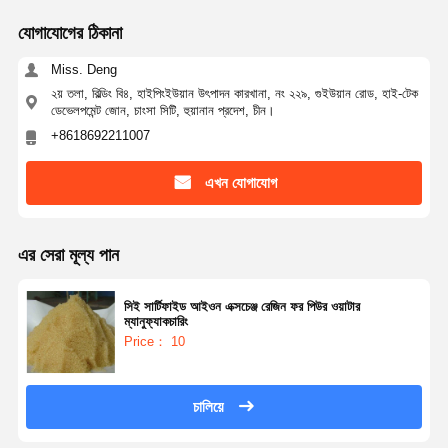
আল্ট্রা পিওর RO ওয়াটার সিস্টেম
যোগাযোগের ঠিকানা
Miss. Deng
শিল্প জল বিশুদ্ধকরণ সিস্টেম
২য় তলা, বিল্ডিং বি৪, হাইপিংইউয়ান উৎপাদন কারখানা, নং ২২৯, গুইউয়ান রোড, হাই-টেক
ডেভেলপমেন্ট জোন, চাংসা সিটি, হুয়ানান প্রদেশ, চীন।
ডিওনাইজড ওয়াটার মেশিন
+8618692211007
জল বিশুদ্ধকরণের জন্য ব্যবহারযোগ্য সামগ্রী
এখন যোগাযোগ
জল বিশুদ্ধকরণ সিস্টেমের আনুষাঙ্গিক
এর সেরা মূল্য পান
সিই সার্টিফাইড আইওন এক্সচেঞ্জ রেজিন ফর পিউর ওয়াটার
ম্যানুফ্যাকচারিং
Price： 10
চালিয়ে