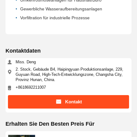
Ultra-reine RO-Wasserversorgung
Gewerbliche Wasseraufbereitungsanlagen
Vorfiltration für industrielle Prozesse
Industriewasserreinigungssystem
Entionisierte Wasser-Maschine
Verbrauchsmaterialien zur Wasserreinigung
Kontaktdaten
Zubehör für Wasserreinigungsanlagen
Miss. Deng
2. Stock, Gebäude B4, Haipingyuan Produktionsanlage, 229,
Guyuan Road, High-Tech-Entwicklungszone, Changsha City,
Provinz Hunan, China.
+8618692211007
Kontakt
Erhalten Sie Den Besten Preis Für