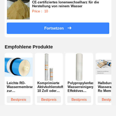
CE-zertifiziertes Ionenwechselharz für die
Herstellung von reinem Wasser
Price： 10
Fortsetzen
Empfohlene Produkte
Leichte RO-
Komprimierte
Polypropylenfaser-
Halbdurchl
Wassermembranen
Aktivkohlenstofffilterpatronen
Wasserreinigerpatronen
Wasseraufb
zur
10 Zoll oder
Effektives
Ro Membr
Entsalzung
20 Zoll
Entfernen von
RO
Sedimenten
Umkehros
Bestpreis
Bestpreis
Bestpreis
Bestprei
Membran