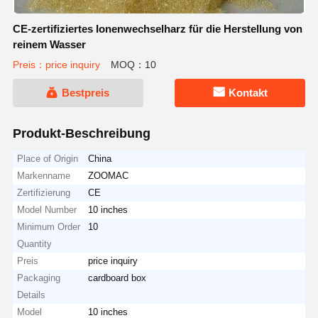
CE-zertifiziertes Ionenwechselharz für die Herstellung von
reinem Wasser
Preis：price inquiry
MOQ：10
Bestpreis
Kontakt
Produkt-Beschreibung
Place of Origin
China
Markenname
ZOOMAC
Zertifizierung
CE
Model Number
10 inches
Minimum Order
10
Quantity
Preis
price inquiry
Packaging
cardboard box
Details
Model
10 inches