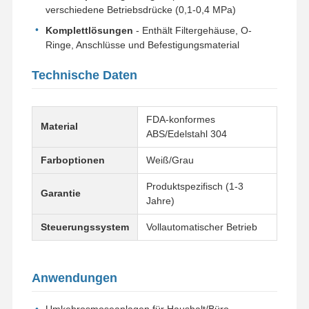
verschiedene Betriebsdrücke (0,1-0,4 MPa)
Komplettlösungen
- Enthält Filtergehäuse, O-
Werksbesicht
Qualitätskont
Kontakt Mit
Neuigkeiten
Ringe, Anschlüsse und Befestigungsmaterial
Igung
Rolle
Uns
Technische Daten
FDA-konformes
Material
Rechtssache
Bitte Um Ein
ABS/Edelstahl 304
N
Angebot
Farboptionen
Weiß/Grau
Labor-Ultrareinwassersystem
Produktspezifisch (1-3
Garantie
Jahre)
Reinstwasser-Maschine
Steuerungssystem
Vollautomatischer Betrieb
Ultrareinwasserreinigungssystem
Ausrüstung für Ultrareinwasser
Anwendungen
Ultrareines Wasserfiltersystem
Umkehrosmoseanlagen für Haushalt/Büro