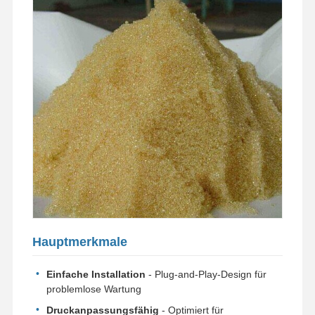
Hauptmerkmale
Zu Hause
Produkte
Videos
Über Uns
Einfache Installation
- Plug-and-Play-Design für
problemlose Wartung
Druckanpassungsfähig
- Optimiert für