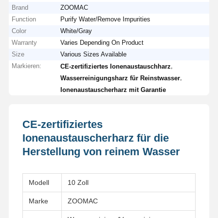
Brand
ZOOMAC
Function
Purify Water/Remove Impurities
Color
White/Gray
Warranty
Varies Depending On Product
Size
Various Sizes Available
Markieren:
,
CE-zertifiziertes Ionenaustauschharz
,
Wasserreinigungsharz für Reinstwasser
Ionenaustauscherharz mit Garantie
CE-zertifiziertes
Ionenaustauscherharz für die
Herstellung von reinem Wasser
Modell
10 Zoll
Marke
ZOOMAC