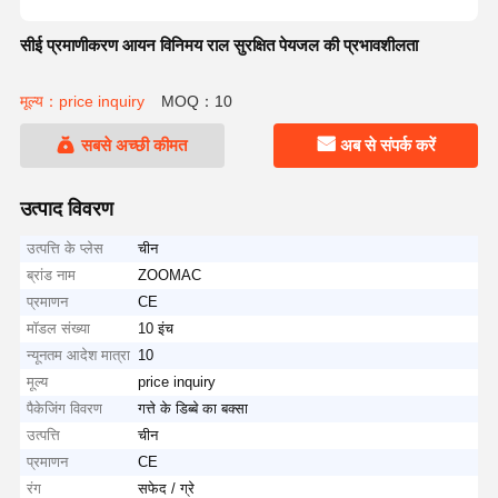
सीई प्रमाणीकरण आयन विनिमय राल सुरक्षित पेयजल की प्रभावशीलता
मूल्य：price inquiry
MOQ：10
सबसे अच्छी कीमत
अब से संपर्क करें
उत्पाद विवरण
उत्पत्ति के प्लेस
चीन
ब्रांड नाम
ZOOMAC
प्रमाणन
CE
मॉडल संख्या
10 इंच
न्यूनतम आदेश मात्रा
10
मूल्य
price inquiry
पैकेजिंग विवरण
गत्ते के डिब्बे का बक्सा
उत्पत्ति
चीन
प्रमाणन
CE
रंग
सफेद / ग्रे