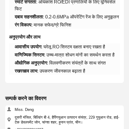
​स्मार्ट संगतता​
​: अधिकांश RO/EDI प्रणालियों के लिए यूनिवर्सल
फिट
​दबाव सहनशीलता​
​: 0.2-0.6MPa ऑपरेटिंग रेंज के लिए अनुकूलन
​रंग विकल्प​
​: मानक सफेद/ग्रे फिनिश
​अनुप्रयोग और लाभ​
​आवासीय उपयोग​
​: घरेलू RO सिस्टम दक्षता बनाए रखता है
​वाणिज्यिक सिस्टम​
​: उच्च-मात्रा शोधन मांगों का समर्थन करता है
​औद्योगिक अनुप्रयोग​
​: विलवणीकरण संयंत्रों के साथ संगत
​रखरखाव लाभ​
​: उपकरण जीवनकाल बढ़ाता है
सम्पर्क करने का विवरण
Miss. Deng
दूसरी मंजिल, बिल्डिंग बी 4, हैपिंगयुआन उत्पादन संयंत्र, 229 गुयुआन रोड, हाई-
टेक डेवलपमेंट जोन, चांग्शा शहर, हुनान प्रांत, चीन।