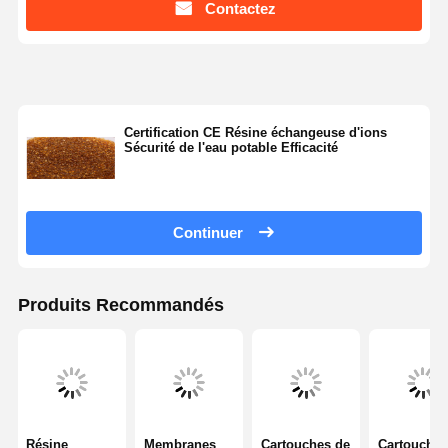
Contactez
Visite De
Contrôle
Contactez-
Nouvelles
L'usine
Qualité
Nous
Certification CE Résine échangeuse d'ions
Sécurité de l'eau potable Efficacité
Les Affaires
Demandez
Continuer
Un Devis
Produits Recommandés
Système d'eau ultrapure de laboratoire
Machine Ultrapure de l'eau
système de purification de l'eau ultrapure
Équipement pour l'eau ultrapure
Résine
Membranes
Cartouches de
Cartouches