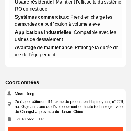
​Usage résidentiel​
​: Maintient l'efficacité du système
RO domestique
​Systèmes commerciaux​
​: Prend en charge les
demandes de purification à volume élevé
​Applications industrielles​
​: Compatible avec les
usines de dessalement
​Avantage de maintenance​
​: Prolonge la durée de
vie de l'équipement
Coordonnées
Miss. Deng
2e étage, bâtiment B4, usine de production Haipingyuan, n° 229,
rue Guyuan, zone de développement de haute technologie, ville
de Changsha, province du Hunan, Chine.
Accueil
Produits
Vidéos
À Propos De
+8618692211007
Nous