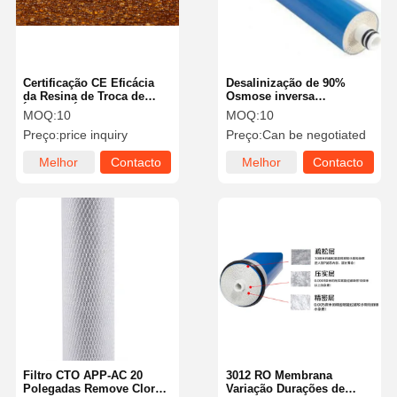
Certificação CE Eficácia
Desalinização de 90%
da Resina de Troca de
Osmose inversa
Íons em Água Potable
Membrana Eliminação de
MOQ:
10
MOQ:
10
Segura
odores Eliminação de
Preço:
price inquiry
Preço:
Can be negotiated
metais pesados
Melhor
Contacto
Melhor
Contacto
preço
preço
Início
Produtos
Vídeos
Sobre Nós
Filtro CTO APP-AC 20
3012 RO Membrana
Polegadas Remove Cloro
Variação Durações de