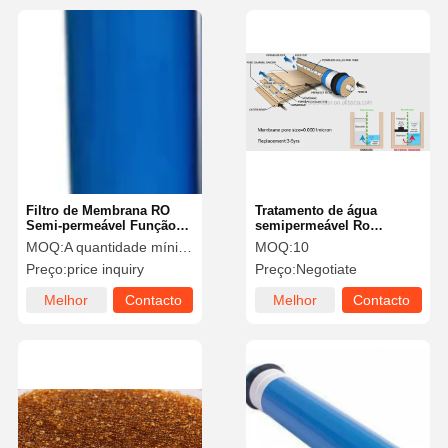
Filtro de Membrana RO
Tratamento de água
Semi-permeável Função
semipermeável Ro
de Separação Eficiente
Membrana RO Membrana
MOQ:
A quantidade mínima de pedido é de 10 peças.
MOQ:
10
Dessalinização da Água
de osmose reversa
Preço:
price inquiry
Preço:
Negotiate
do Mar
Melhor
Contacto
Melhor
Contacto
preço
preço