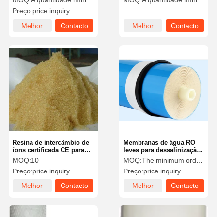
MOQ:
A quantidade mínima de pedido é de 25 peças.
MOQ:
A quantidade mínima de encomenda é de 5 pacotes.
Preço:
price inquiry
Melhor
Contacto
Melhor
Contacto
preço
preço
Resina de intercâmbio de
Membranas de água RO
íons certificada CE para
leves para dessalinização
fabricação de água pura
multifuncionais
MOQ:
10
MOQ:
The minimum order quantity is 10 pieces.
Preço:
price inquiry
Preço:
price inquiry
Melhor
Contacto
Melhor
Contacto
preço
preço