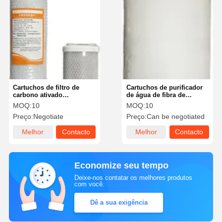
Cartuchos de filtro de
Cartuchos de purificador
carbono ativado
de água de fibra de
comprimidos de 10 ou 20
polipropileno efetivamente
MOQ:
10
MOQ:
10
polegadas
remover sedimentos
Preço:
Negotiate
Preço:
Can be negotiated
Melhor
Contacto
Melhor
Contacto
preço
preço
Economize seu tempo
Deixe-nos contatar os melhores produtos
com você.
Dê a sua exigência