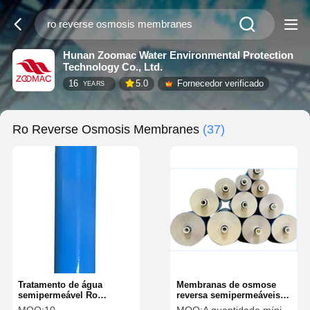
Hunan Zoomac Water Environmental Protection
Technology Co., Ltd.
16
5.0
Fornecedor verificado
YEARS
Ro Reverse Osmosis Membranes
(37)
Tratamento de água
Membranas de osmose
semipermeável Ro
reversa semipermeáveis
Membrana RO Membrana
para máquinas de água