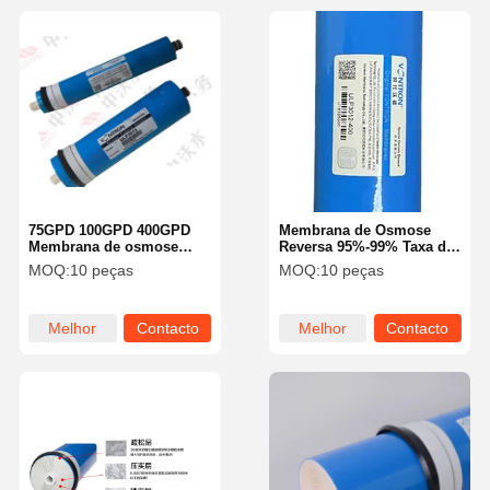
75GPD 100GPD 400GPD
Membrana de Osmose
Membrana de osmose
Reversa 95%-99% Taxa de
reversa Substituição de
Dessalinização Remoção
MOQ:
10 peças
MOQ:
10 peças
RO Membrana em
de Múltiplas Impurezas
purificador de água
Estabilidade Perfeita
Melhor
Contacto
Melhor
Contacto
preço
preço