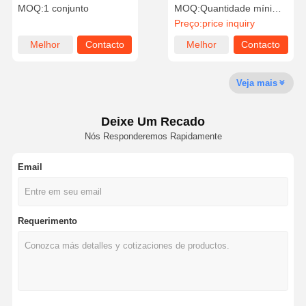
40L Equipamento de
75G Prevenção de fugas
MOQ:
1 conjunto
MOQ:
Quantidade mínima de encomenda de 10
laboratório de osmose
de água
Preço:
price inquiry
reversa
Visita À
Controle De
Contacte-
Notícias
Melhor
Contacto
Melhor
Contacto
Fábrica
Qualidade
Nos
preço
preço
Veja mais
Deixe Um Recado
Casos
Solicite Um
Nós Responderemos Rapidamente
Orçamento
Email
Sistema de água ultrapura de laboratório
Máquina Ultrapure da água
Requerimento
Sistema de purificação de água ultrapura
Equipamento de água ultrapura
Sistema de filtragem de água ultrapura