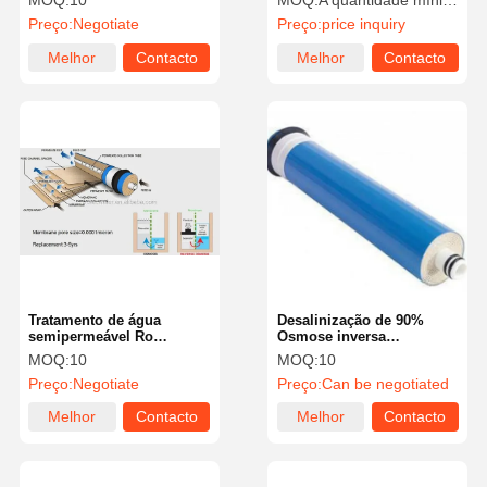
MOQ:
10
MOQ:
A quantidade mínima de pedido é de 10 peças.
de osmose reversa
pura
Preço:
Negotiate
Preço:
price inquiry
Melhor
Contacto
Melhor
Contacto
preço
preço
Tratamento de água
Desalinização de 90%
semipermeável Ro
Osmose inversa
Membrana RO Membrana
Membrana Eliminação de
MOQ:
10
MOQ:
10
de osmose reversa
odores Eliminação de
Preço:
Negotiate
Preço:
Can be negotiated
metais pesados
Melhor
Contacto
Melhor
Contacto
preço
preço