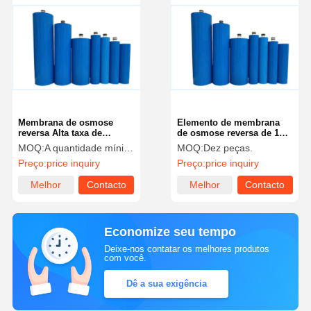
Membrana de osmose
Elemento de membrana
reversa Alta taxa de
de osmose reversa de 10
dessalinização
um para várias qualidades
MOQ:
A quantidade mínima de pedido é de 25 peças.
MOQ:
Dez peças.
de água
Preço:
price inquiry
Preço:
price inquiry
Melhor
Contacto
Melhor
Contacto
preço
preço
Economize seu tempo
Deixe-nos contatar os melhores produtos
com você.
Dê a sua exigência