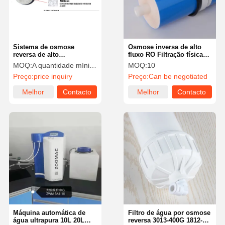
Sistema de osmose
Osmose inversa de alto
reversa de alto
fluxo RO Filtração física
desempenho Membrana
por membrana
MOQ:
A quantidade mínima de pedido é de 25 peças.
MOQ:
10
remover impurezas
Preço:
price inquiry
Preço:
Can be negotiated
Melhor
Contacto
Melhor
Contacto
preço
preço
Início
Produtos
Vídeos
Sobre Nós
Máquina automática de
Filtro de água por osmose
água ultrapura 10L 20L
reversa 3013-400G 1812-