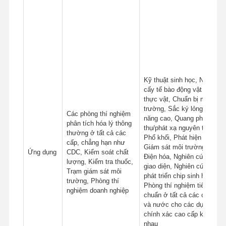
Kỹ thuật sinh học, Nuôi
cấy tế bào động vật và
thực vật, Chuẩn bị môi
trường, Sắc ký lỏng hiệu
Các phòng thí nghiệm
năng cao, Quang phổ hấp
phân tích hóa lý thông
thụ/phát xạ nguyên tử,
thường ở tất cả các
Phổ khối, Phát hiện TOC,
cấp, chẳng hạn như
Giám sát môi trường,
Ứng dụng
CDC, Kiểm soát chất
Điện hóa, Nghiên cứu
lượng, Kiểm tra thuốc,
giao diện, Nghiên cứu và
Trạm giám sát môi
phát triển chip sinh học,
trường, Phòng thí
Phòng thí nghiệm tiêu
nghiệm doanh nghiệp
chuẩn ở tất cả các cấp
và nước cho các dụng cụ
chính xác cao cấp khác
nhau