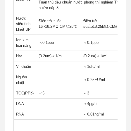
Tuân thủ tiêu chuẩn nước phòng thí nghiệm Trung Qu
nước cấp 3
Nước
Điện trở suất
Điện trở
siêu tinh
16~18.2MΩ.CM@25℃
suất≥18.25MΩ.CM@25℃
khiết UP
Ion kim
＜0.1ppb
＜0.1ppb
loại nặng
Hạt
(0.2um)＜1/ml
(0.2um)＜1/ml
Vi khuẩn
＜1cfu/ml
Nguồn
＜0.25EU/ml
nhiệt
TOC(PPb)
＜5
＜3
DNA
＜4pg/ul
RNA
＜0.01ng/ml