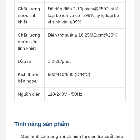
Chất lượng
Độ dẫn điện 2-10μs/cm@25℃; tỷ lệ
nước tinh
loại bỏ ion vô cơ: ≥96%; tỷ lệ loại bỏ
khiết
vi sinh vật: ≥99%
Chất lượng
Điện trở suất ≥ 18.25MΩ.cm@25℃
nước siêu
tinh khiết
Đầu ra
1.2-2L/phút
Kích thước
600*410*580 (D*R*C)
bên ngoài
Nguồn điện
110-240V ~/50Hz
Trang Chủ
Các Sản
Video
Về Chúng
Tính năng sản phẩm
Phẩm
Tôi
Màn hình cảm ứng 7 inch hiển thị điện trở suất theo