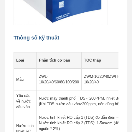
Hệ Thống Nước RO Siêu Tinh Khiết
Hệ thống lọc nước công nghiệp
Máy nước khử ion
Thông số kỹ thuật
Các sản phẩm tiêu thụ tinh khiết nước
Loại
Phân tích cơ bản
TOC thấp
Phụ kiện hệ thống lọc nước
ZWL-
ZWM-10/20/40ZWH-
Mẫu
10/20/40/60/80/100/200
10/20/40
Yêu cầu
Nước máy thành phố: TDS＜200PPM, nhiệt độ: 5-45℃
về nước
(Khi TDS nước đầu vào>200ppm, nên dùng bộ làm mề
đầu vào
Nước tinh khiết RO cấp 1 (TDS) độ dẫn điện ≈ độ dẫ
Nước tinh khiết RO cấp 2 (TDS): 1-5us/cm (độ dẫn đi
Nước tinh
nguồn * 2%)
khiết RO