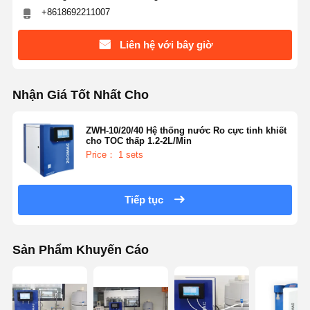
+8618692211007
Liên hệ với bây giờ
Nhận Giá Tốt Nhất Cho
ZWH-10/20/40 Hệ thống nước Ro cực tinh khiết
cho TOC thấp 1.2-2L/Min
Price： 1 sets
Tiếp tục
Sản Phẩm Khuyến Cáo