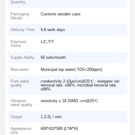
Quantity
Packaging
Customs wooden case
Details
Delivery Time
5-8 work days
Payment
L/C,T/T
Terms
Supply Ability
60 sets/month
Raw water
Municipal tap water( TDS<200ppm)
Pure water
conductivity 2-10μs/cm@25℃ ; inorganic ion
quality
removal rate: ≥96%; microbial removal rate:
≥99%.
Ultrapure
resistivity ≥ 18.25MΩ .cm@25℃.
water quality
Output
1.2-2L / min
Appearance
600*410*580 (L*W*H)
size