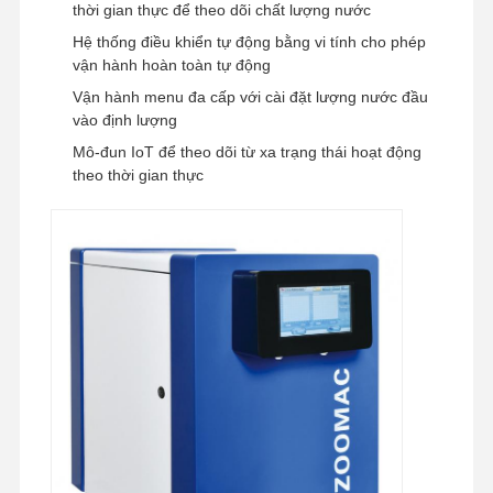
thời gian thực để theo dõi chất lượng nước
Hệ thống điều khiển tự động bằng vi tính cho phép
vận hành hoàn toàn tự động
Tham Quan
Kiểm Soát
Liên Hệ
Tin Tức
Vận hành menu đa cấp với cài đặt lượng nước đầu
Nhà Máy
Chất Lượng
vào định lượng
Mô-đun IoT để theo dõi từ xa trạng thái hoạt động
theo thời gian thực
Các Trường
Yêu Cầu Báo
Hợp
Giá
Hệ thống nước siêu tinh khiết trong phòng thí nghiệm
Máy nước siêu tinh khiết
hệ thống lọc nước siêu tinh khiết
Thiết bị nước siêu tinh khiết
Hệ thống lọc nước siêu tinh khiết