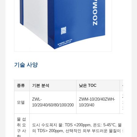
공장 투어
품질 관리
문의하기
뉴스
사건
견적 요청
기술 사양
실험실 초순수 시스템
종류
기본 분석
낮은 TOC
생명 과
초순수 기계
ZWM-
ZWL-
ZWM-10/20/40ZWH-
모델
10/20/
극히 순수한 물 정제 장치
10/20/40/60/80/100/200
10/20/40
10/20/4
초순수 장비
물 섭
취 요
도시 수도꼭지 물: TDS <200ppm, 온도: 5-45°C, 물 압력: 0
초순수 필터레이션 시스템
구 사
의 TDS> 200ppm, 선택적인 외부 부드러운 물질이 권장되는
항