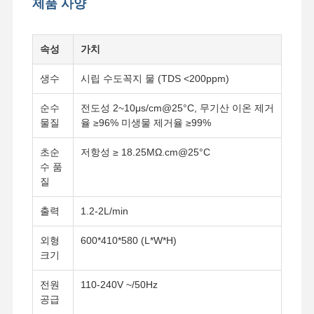
제품 사양
속성
가치
생수
시립 수도꼭지 물 (TDS <200ppm)
순수
전도성 2~10μs/cm@25°C, 무기산 이온 제거
물질
율 ≥96% 미생물 제거율 ≥99%
초순
저항성 ≥ 18.25MΩ.cm@25°C
수 품
질
출력
1.2-2L/min
외형
600*410*580 (L*W*H)
크기
전원
110-240V ~/50Hz
공급