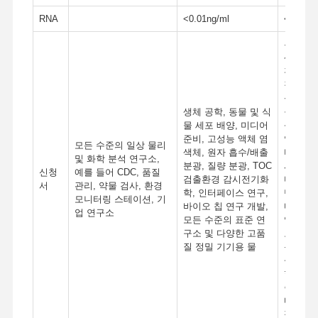
RNA
<0.01ng/ml
<0.01ng
분자생물
생명과학
전자 연
직 배양
실 수정
생체 공학, 동물 및 식
공학, 
물 세포 배양, 미디어
식물 세
준비, 고성능 액체 염
양, 미
모든 수준의 일상 물리
색체, 원자 흡수/배출
비, DN
및 화학 분석 연구소,
분광, 질량 분광, TOC
서열 분
신청
예를 들어 CDC, 품질
검출환경 감시전기화
미노산 
서
관리, 약물 검사, 환경
학, 인터페이스 연구,
단백질 
모니터링 스테이션, 기
바이오 칩 연구 개발,
다양한 
업 연구소
모든 수준의 표준 연
염색체 
구소 및 다양한 고품
고해상도
질 정밀 기기용 물
분광 분
성 연구
학,의약
준 실험
다양한 
정밀 기