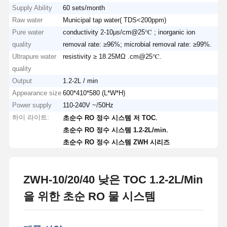
Supply Ability
60 sets/month
Raw water
Municipal tap water( TDS<200ppm)
Pure water
conductivity 2-10μs/cm@25℃ ; inorganic ion
quality
removal rate: ≥96%; microbial removal rate: ≥99%.
Ultrapure water
resistivity ≥ 18.25MΩ .cm@25℃.
quality
Output
1.2-2L / min
Appearance size
600*410*580 (L*W*H)
Power supply
110-240V ~/50Hz
하이 라이트:
,
초순수 RO 정수 시스템 저 TOC
,
초순수 RO 정수 시스템 1.2-2L/min
초순수 RO 정수 시스템 ZWH 시리즈
ZWH-10/20/40 낮은 TOC 1.2-2L/Min
을 위한 초순 RO 물 시스템