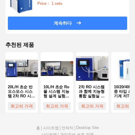
Price： 1 sets
계속하다
추천된 제품
20L/H 초순 반
10L/H 초순 Ro
2차 RO 시스템
10/20/40L/
오스모스 시스
물 시스템 지능
과 함께 지능형
중 타입 초
템 2차 RO 시스
형 설계 실험실
통합 실험실 초
기계 저TOC
템 ISO USP
역오스모스 시
순수 시스템
ASTM 표준
스템
최고의 가격
최고의 가격
최고의 가격
최고의 가
Desktop Site
홈
사이트맵
연락처
사이트맵
개인정보 보호 정책