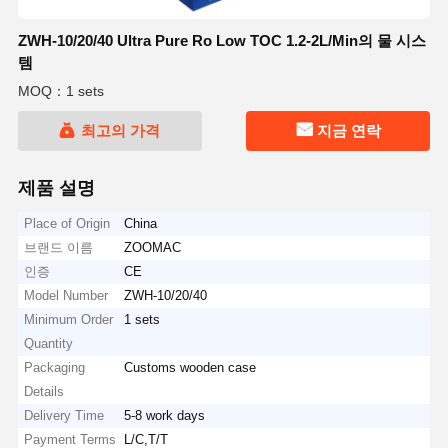
ZWH-10/20/40 Ultra Pure Ro Low TOC 1.2-2L/Min의 물 시스
템
MOQ：1 sets
최고의 가격
지금 연락
제품 설명
Place of Origin
China
브랜드 이름
ZOOMAC
인증
CE
Model Number
ZWH-10/20/40
Minimum Order
1 sets
Quantity
Packaging
Customs wooden case
Details
Delivery Time
5-8 work days
Payment Terms
L/C,T/T