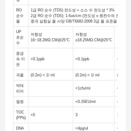
울트라 퓨어 RO 워터 시스템
RO
1급 RO 순수 (TDS) 전도성 ≈ 소스 수 전도성 * 3%
순수
2급 RO 순수 (TDS): 1-5us/cm (전도성 ≤ 원천수의 전도성 * 
산업용 정수 시스템
물
중국 실험실 물 사양 GB/T6682-2008 3급 물 표준을 준수합
탈염수 기계
UP
저항성
저항성
초순
16~18.2MΩ.CM@25°C
≥18.25MΩ.CM@25°C
물 정화 용품
수
중금
물 정화 시스템 액세서리
속 이
<0.1ppb
<0.1ppb
<0.1ppb
온
곡물
(0.2m) < 1/ ml
(0.2m) < 1/ ml
(0.2m) <
박테
<1cfu/ml
<0.1cfu
리아
열원
<0.25EU/ml
< 0.001
TOC
<5
3
1~3
(PPb)
DNA
<4pg/ul
<4pg/ul