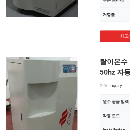
수분 생산성
저항률
최고
탈이온수 정
50hz 자
가격:
Inquiry
원수 공급 압력
작동 모드