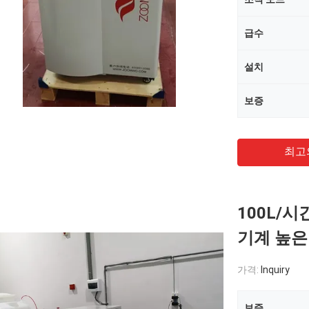
급수
설치
보증
최고
100L/
기계 높은
가격:
Inquiry
보증