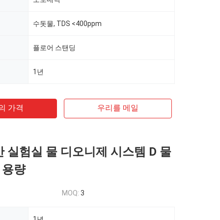
수돗물, TDS <400ppm
플로어 스탠딩
1년
의 가격
우리를 메일
시간 실험실 물 디오니제 시스템 D 물
 용량
MOQ:
3
1년