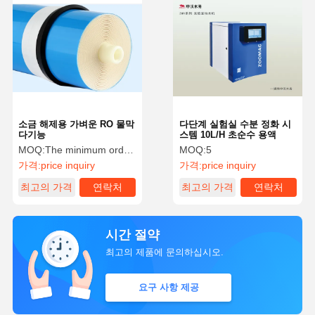
소금 해제용 가벼운 RO 물막
다단계 실험실 수분 정화 시
다기능
스템 10L/H 초순수 용액
MOQ:
The minimum order quantity is 10 pieces.
MOQ:
5
가격:
price inquiry
가격:
price inquiry
최고의 가격
연락처
최고의 가격
연락처
시간 절약
최고의 제품에 문의하십시오.
요구 사항 제공