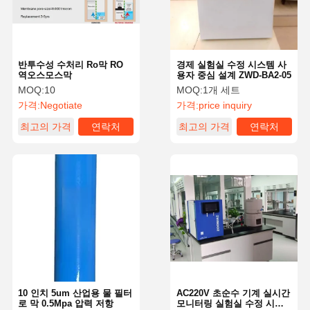
반투수성 수처리 Ro막 RO
경제 실험실 수정 시스템 사
역오스모스막
용자 중심 설계 ZWD-BA2-05
MOQ:
10
MOQ:
1개 세트
가격:
Negotiate
가격:
price inquiry
최고의 가격
연락처
최고의 가격
연락처
집
제품
비디오
우리 에 관한
것
10 인치 5um 산업용 물 필터
AC220V 초순수 기계 실시간
로 막 0.5Mpa 압력 저항
모니터링 실험실 수정 시스