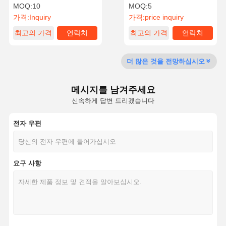
템
MOQ:
10
MOQ:
5
가격:
Inquiry
가격:
price inquiry
최고의 가격
연락처
최고의 가격
연락처
공장 투어
품질 관리
문의하기
뉴스
더 많은 것을 전망하십시오
메시지를 남겨주세요
사건
견적 요청
신속하게 답변 드리겠습니다
전자 우편
실험실 초순수 시스템
초순수 기계
요구 사항
극히 순수한 물 정제 장치
초순수 장비
초순수 필터레이션 시스템