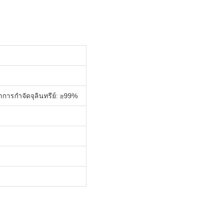
ารกำจัดจุลินทรีย์: ≥99%