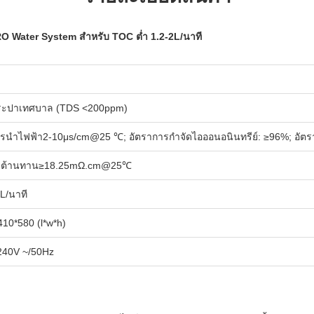
O Water System สำหรับ TOC ต่ำ 1.2-2L/นาที
ระปาเทศบาล (TDS <200ppm)
ารนำไฟฟ้า2-10μs/cm@25 ℃; อัตราการกำจัดไอออนอนินทรีย์: ≥96%; อัตราก
มต้านทาน≥18.25mΩ.cm@25℃
L/นาที
410*580 (l*w*h)
240V ~/50Hz