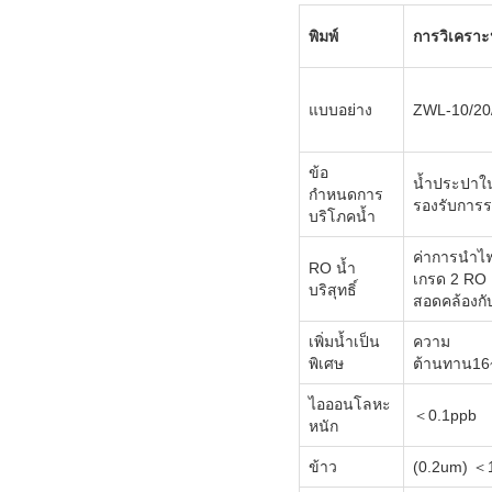
พิมพ์
การวิเคราะห
แบบอย่าง
ZWL-10/20/
ข้อ
น้ำประปาใน
กำหนดการ
รองรับการ
บริโภคน้ำ
ค่าการนำไ
RO น้ำ
เกรด 2 RO 
บริสุทธิ์
สอดคล้องกั
เพิ่มน้ำเป็น
ความ
พิเศษ
ต้านทาน1
ไอออนโลหะ
＜0.1ppb
หนัก
ข้าว
(0.2um) ＜