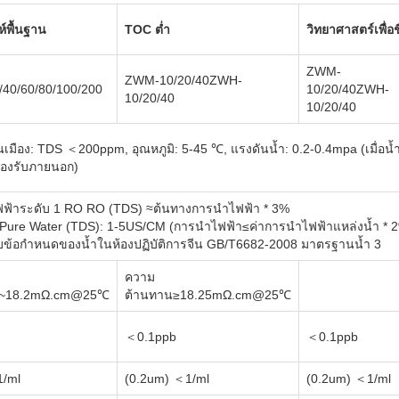
์พื้นฐาน
TOC ต่ำ
วิทยาศาสตร์เพื่อช
ZWM-
ZWM-10/20/40ZWH-
40/60/80/100/200
10/20/40ZWH-
10/20/40
10/20/40
เมือง: TDS ＜200ppm, อุณหภูมิ: 5-45 ℃, แรงดันน้ำ: 0.2-0.4mpa (เมื่อน้
รองรับภายนอก)
ฟฟ้าระดับ 1 RO RO (TDS) ≈ต้นทางการนำไฟฟ้า * 3%
Pure Water (TDS): 1-5US/CM (การนำไฟฟ้า≤ค่าการนำไฟฟ้าแหล่งน้ำ * 
บข้อกำหนดของน้ำในห้องปฏิบัติการจีน GB/T6682-2008 มาตรฐานน้ำ 3
ความ
6~18.2mΩ.cm@25℃
ต้านทาน≥18.25mΩ.cm@25℃
＜0.1ppb
＜0.1ppb
1/ml
(0.2um) ＜1/ml
(0.2um) ＜1/ml