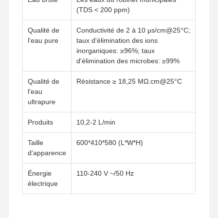
(TDS < 200 ppm)
Qualité de
Conductivité de 2 à 10 μs/cm@25°C;
l'eau pure
taux d'élimination des ions
inorganiques: ≥96%; taux
d'élimination des microbes: ≥99%
Qualité de
Résistance ≥ 18,25 MΩ.cm@25°C
l'eau
ultrapure
Produits
10,2-2 L/min
Taille
600*410*580 (L*W*H)
d'apparence
Énergie
110-240 V ~/50 Hz
électrique
Accueil
Produits
Vidéos
À Propos De
Nous