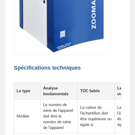
Système d'eau RO ultra pur
Système industriel de purification de l'eau
Machine désionisée de l'eau
Consommables pour la purification de l'eau
Accessoires du système de purification de l'eau
Spécifications techniques
Analyse
Les scien
Le type
TOC faible
fondamentale
vie
Le numéro de
La valeur de
La valeur
série de l'appareil
l'échantillon doit
l'échantill
Modèle
doit être le
être supérieure ou
être supér
numéro de série
égale à:
égale à:
de l'appareil.