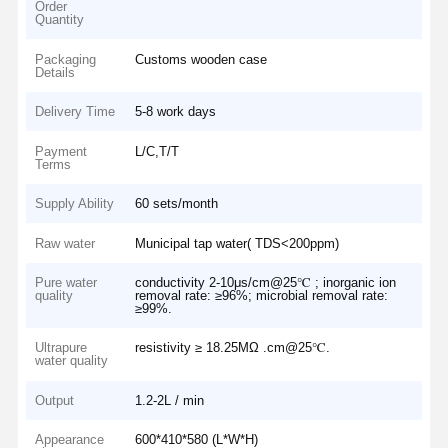
Order
Quantity
Packaging
Customs wooden case
Details
Delivery Time
5-8 work days
Payment
L/C,T/T
Terms
Supply Ability
60 sets/month
Raw water
Municipal tap water( TDS<200ppm)
Pure water
conductivity 2-10μs/cm@25℃ ; inorganic ion
quality
removal rate: ≥96%; microbial removal rate:
≥99%.
Ultrapure
resistivity ≥ 18.25MΩ .cm@25℃.
water quality
Output
1.2-2L / min
Appearance
600*410*580 (L*W*H)