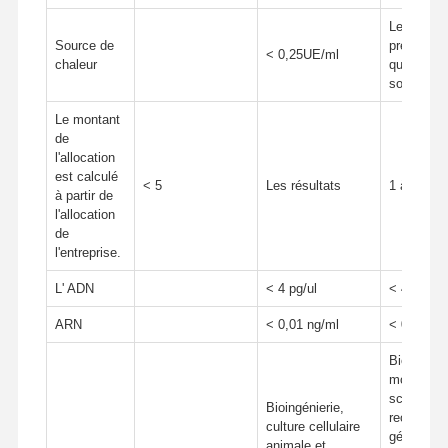
Le produit
Source de
présent d
< 0,25UE/ml
chaleur
quantité 
souhaitée
Le montant
de
l'allocation
est calculé
< 5
Les résultats
1 à 3
à partir de
l'allocation
de
l'entreprise.
L' ADN
< 4 pg/ul
< 4 pg/ul
ARN
< 0,01 ng/ml
< 0,01 ng
Biologie
moléculair
sciences d
Bioingénierie,
recherche
culture cellulaire
génétique,
animale et