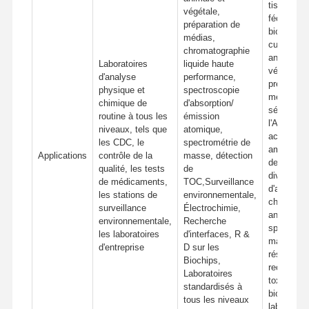
tissulaire,
végétale,
fécondatio
préparation de
bioingénie
médias,
culture cel
chromatographie
animale e
Laboratoires
liquide haute
végétale,
d'analyse
performance,
préparati
physique et
spectroscopie
médias,
chimique de
d'absorption/
séquença
routine à tous les
émission
l'ADN, an
niveaux, tels que
atomique,
acides
les CDC, le
spectrométrie de
aminés,pur
Applications
contrôle de la
masse, détection
des protéi
qualité, les tests
de
divers ty
de médicaments,
TOC,Surveillance
d'analyse
les stations de
environnementale,
chromatog
surveillance
Électrochimie,
analyse
environnementale,
Recherche
spectromé
les laboratoires
d'interfaces, R &
masse ha
d'entreprise
D sur les
résolution
Biochips,
recherche
Laboratoires
toxicologi
standardisés à
biologie,l
tous les niveaux
laboratoir