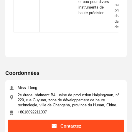
et eau pour divers
normalisa
instruments de
pharmaceu
haute précision
divers in
de précisi
de gamm
Coordonnées
Miss. Deng
2e étage, bâtiment B4, usine de production Haipingyuan, n°
229, rue Guyuan, zone de développement de haute
technologie, ville de Changsha, province du Hunan, Chine.
+8618692211007
Contactez