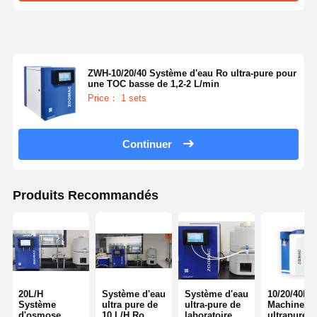
ZWH-10/20/40 Système d'eau Ro ultra-pure pour
une TOC basse de 1,2-2 L/min
Price： 1 sets
Continuer
Produits Recommandés
20L/H
Système d'eau
Système d'eau
10/20/40L/
Système
ultra pure de
ultra-pure de
Machine à 
d'osmose
10 L/H Ro
laboratoire
ultrapure d