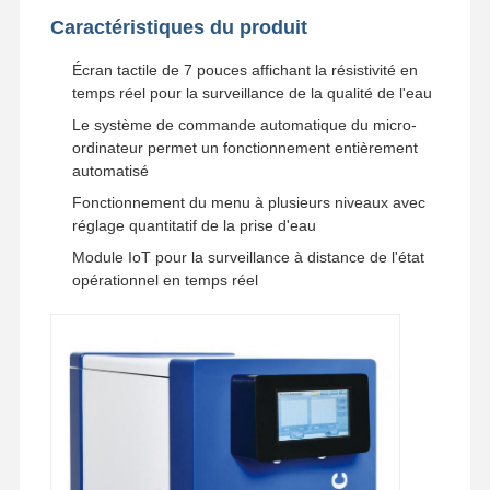
Caractéristiques du produit
Écran tactile de 7 pouces affichant la résistivité en
Visite De
Contrôle
Contactez-
Nouvelles
temps réel pour la surveillance de la qualité de l'eau
L'usine
Qualité
Nous
Le système de commande automatique du micro-
ordinateur permet un fonctionnement entièrement
automatisé
Fonctionnement du menu à plusieurs niveaux avec
réglage quantitatif de la prise d'eau
Les Affaires
Demandez
Un Devis
Module IoT pour la surveillance à distance de l'état
opérationnel en temps réel
Système d'eau ultrapure de laboratoire
Machine Ultrapure de l'eau
système de purification de l'eau ultrapure
Équipement pour l'eau ultrapure
Système de filtration de l'eau ultrapure