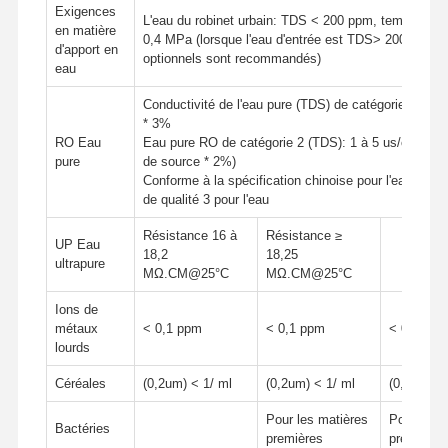
Exigences
L'eau du robinet urbain: TDS < 200 ppm, température:
en matière
0,4 MPa (lorsque l'eau d'entrée est TDS> 200 ppm, 
d'apport en
optionnels sont recommandés)
eau
Conductivité de l'eau pure (TDS) de catégorie 1 RO ≈
* 3%
RO Eau
Eau pure RO de catégorie 2 (TDS): 1 à 5 us/cm (condu
pure
de source * 2%)
Conforme à la spécification chinoise pour l'eau de 
de qualité 3 pour l'eau
Résistance 16 à
Résistance ≥
UP Eau
18,2
18,25
ultrapure
MΩ.CM@25°C
MΩ.CM@25°C
Ions de
métaux
< 0,1 ppm
< 0,1 ppm
< 0,1 ppm
lourds
Céréales
(0,2um) < 1/ ml
(0,2um) < 1/ ml
(0,2um) <
Pour les matières
Pour les 
Bactéries
premières
premières