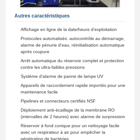
Système d'eau RO ultra pur
Autres caractéristiques
Système industriel de purification de l'eau
Affichage en ligne de la date/heure d'exploitation
Protocoles automatisés: autocontrôle au démarrage,
Machine désionisée de l'eau
alarme de pénurie d'eau, réinitialisation automatique
Consommables pour la purification de l'eau
après coupure
Arrêt automatique du réservoir complet et protection
Accessoires du système de purification de l'eau
contre les ultra-faibles pressions
Système d'alarme de panne de lampe UV
Appareils de raccordement rapide importés pour une
maintenance facile
Pipelines et connecteurs certifiés NSF
Déploiement anti-écaillage de la membrane RO
(intervalles de 2 heures) avec alarme de surpression
Réservoir à fond conique pour un nettoyage facile
avec un respirateur à air pour empêcher la
pénétration de bactéries