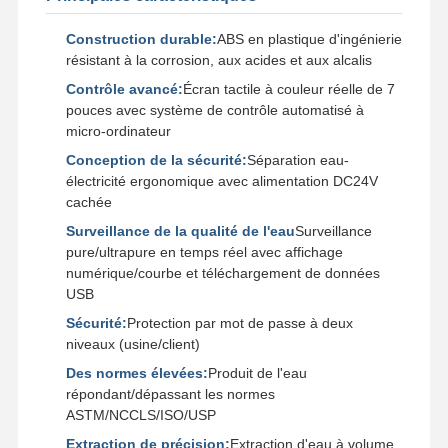
Construction durable:
ABS en plastique d'ingénierie
résistant à la corrosion, aux acides et aux alcalis
Contrôle avancé:
Écran tactile à couleur réelle de 7
pouces avec système de contrôle automatisé à
micro-ordinateur
Conception de la sécurité:
Séparation eau-
électricité ergonomique avec alimentation DC24V
cachée
Surveillance de la qualité de l'eau
Surveillance
pure/ultrapure en temps réel avec affichage
numérique/courbe et téléchargement de données
USB
Sécurité:
Protection par mot de passe à deux
niveaux (usine/client)
Des normes élevées:
Produit de l'eau
Accueil
Produits
Vidéos
À Propos De
répondant/dépassant les normes
Nous
ASTM/NCCLS/ISO/USP
Extraction de précision:
Extraction d'eau à volume