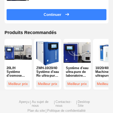
Continuer
Produits Recommandés
20L/H
ZWH-10/20/40
Système d'eau
10/20/40L/
Système
Système d'eau
ultra-pure de
Machine à 
d'osmose
Ro ultra-pure
laboratoire
ultrapure d
inverse ultra
pour une TOC
intégré
type multip
pure Système
basse de 1,2-2
intelligent
pour un T
Meilleur prix
Meilleur prix
Meilleur prix
Meilleur p
d'osmose
L/min
avec système
bas
inverse
d'oxydation
secondaire
de l'eau
secondaire
Aperçu
Au sujet de
Contactez-
Desktop
nous
nous
Site
Plan du site
Politique de confidentialité