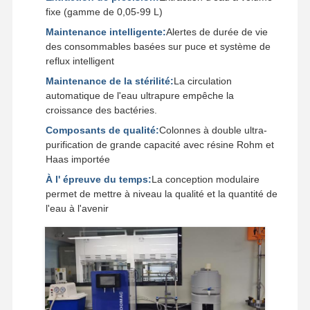
fixe (gamme de 0,05-99 L)
Maintenance intelligente:
Alertes de durée de vie
des consommables basées sur puce et système de
Visite De
Contrôle
Contactez-
Nouvelles
reflux intelligent
L'usine
Qualité
Nous
Maintenance de la stérilité:
La circulation
automatique de l'eau ultrapure empêche la
croissance des bactéries.
Composants de qualité:
Colonnes à double ultra-
Les Affaires
Demandez
purification de grande capacité avec résine Rohm et
Un Devis
Haas importée
À l' épreuve du temps:
La conception modulaire
Système d'eau ultrapure de laboratoire
permet de mettre à niveau la qualité et la quantité de
l'eau à l'avenir
Machine Ultrapure de l'eau
système de purification de l'eau ultrapure
Équipement pour l'eau ultrapure
Système de filtration de l'eau ultrapure