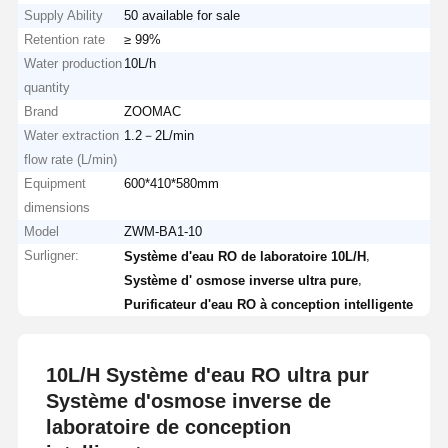
Supply Ability
50 available for sale
Retention rate
≥ 99%
Water production
10L/h
quantity
Brand
ZOOMAC
Water extraction
1.2－2L/min
flow rate (L/min)
Equipment
600*410*580mm
dimensions
Model
ZWM-BA1-10
Surligner:
,
Système d'eau RO de laboratoire 10L/H
,
Système d' osmose inverse ultra pure
Purificateur d'eau RO à conception intelligente
10L/H Système d'eau RO ultra pur
Système d'osmose inverse de
laboratoire de conception