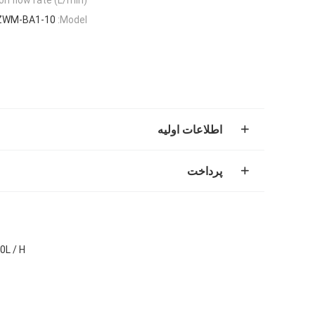
ZWM-BA1-10
Model:
اطلاعات اولیه
پرداخت
10L / H سیستم آب فوق العاده خالص Ro طراحی هوشمند آزمایشگاه سیس