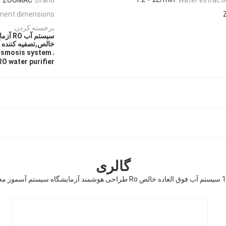
ment dimensions:
برجسته کردن:
خالص,تصفیه کننده آب RO با طراحی ه
,
 osmosis system
RO water purifier
گالری
تم آسموز معکوس