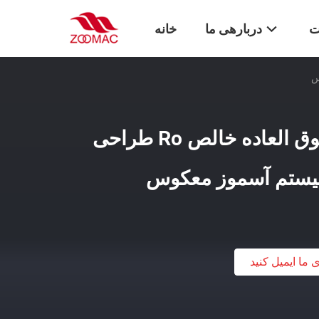
ت
دربارهی ما
خانه
10L / H سیستم آب فوق العاده خالص Ro طراحی
یستم آسموز معکوس
ی ما ایمیل کنید