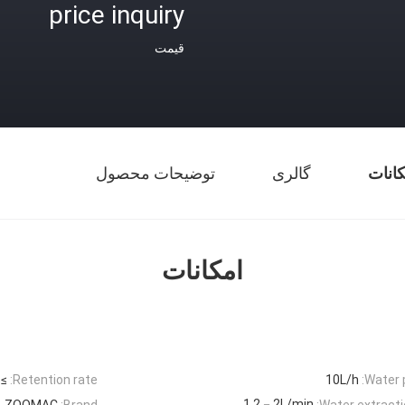
price inquiry
قیمت
کانات
گالری
توضیحات محصول
امکانات
 99%
Retention rate:
10L/h
Water 
1.2－2L/min
ZOOMAC
Brand:
Water extractio