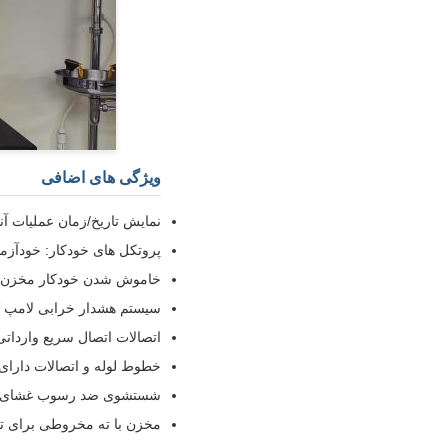
ویژگی های اضافی
نمایش تاریخ/زمان عملیات آنل
پروتکل های خودکار: خودآزما
خاموش شدن خودکار مخزن کا
سیستم هشدار خرابی لامپ UV
اتصالات اتصال سریع وارداتی
خطوط لوله و اتصالات دارای گو
شستشوی ضد رسوب غشای RO (فواصل 2 ساعته) با هشدار فشار بیش از ح
مخزن با ته مخروطی برای تمی