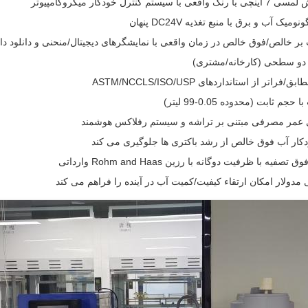
ستم کنترل خودکار میکروکامپیوتر
ک آب و برق با منبع تغذیه DC24V پنهان
ر خالص/فوق خالص در زمان واقعی با نمایشگرهای دیجیتال/منحنی و دانلود داده ه
دو سطحی (کارخانه/مشتری)
راتر از استانداردهای ASTM/NCCLS/ISO/USP
م ثابت (محدوده 0.05-99 لیتر)
عمر مصرفی مبتنی بر تراشه و سیستم رفلاکس هوشمند
ر آب فوق خالص از رشد باکتری ها جلوگیری می کند
یه با ظرفیت دوگانه با رزین Rohm and Haas وارداتی
دولار امکان ارتقاء کیفیت/کمیت آب در آینده را فراهم می کند