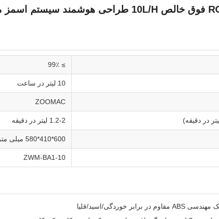
سیستم تصفیه آب RO فوق خالص 10L/H طراحی هوشمند سیستم
≥ 99٪
10 لیتر در ساعت
ZOOMAC
تر در دقیقه)
1.2-2 لیتر در دقیقه
600*410*580 میلی متر
ZWM-BA1-10
 مقاوم در برابر خوردگی/اسید/قلیا