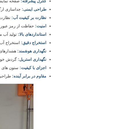
کنترل پیشرفته:
صفحه نمایش لمسی 7 اینچی با رنگ واقعی با سی
طراحی ایمنی:
جداسازی ارگونومی
نظارت بر کیفیت آب:
نظارت ب
امنیت:
حفاظت از رمز عبور 
استانداردهای بالا:
تولید آب مطابق/ف
استخراج دقیق:
استخراج آب با حج
نگهداری هوشمند:
هشدارهای 
نگهداری استریل:
گردش خودکا
اجزای با کیفیت:
ستون های فوق تصف
مقاوم در برابر آینده:
طراحی م