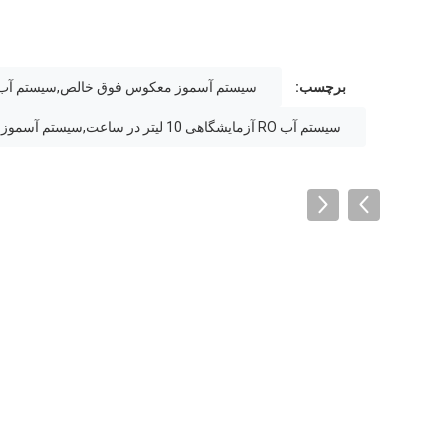
برچسب:
سيستم آسموز معکوس فوق خالص,سیستم آب 
سیستم آب RO آزمایشگاهی 10 لیتر در ساعت,سيستم آسموز معکوس فوق خالص,تصفیه کننده آب RO با طراحی هوشمند