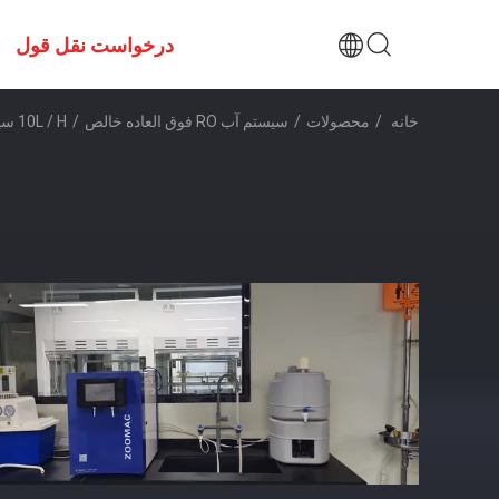
درخواست نقل قول
خانه
/
محصولات
/
سیستم آب RO فوق العاده خالص
/
10L / H سیستم آب فوق العاده خالص Ro طراحی هوشمند آزمایشگاه سیستم آسموز معکوس