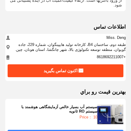
از ورود باکتریها است. ارتقاء کیفیت/کمیت آب در آینده پشتیبانی می
شود.
بازدید از
کنترل کیفیت
با ما تماس
اخبار
کارخانه
بگیرید
اطلاعات تماس
Miss. Deng
طبقه دوم، ساختمان B4، کارخانه تولید هایپینگوان، شماره 229، جاده
گویوان، منطقه توسعه تکنولوژی بالا، شهر چانگشا، استان هونان، چین.
موارد
درخواست نقل
+8618692211007
قول
اکنون تماس بگیرید
سیستم آب فوق خالص آزمایشگاهی
دستگاه آب فوق خالص
بهترين قيمت رو براي
سیستم تصفیه آب فوق خالص
سیستم آب بسیار خالص آزمایشگاهی هوشمند با
سیستم RO ثانویه
تجهیزات آب فوق خالص
Price： 10
سیستم تصفیه آب فوق خالص