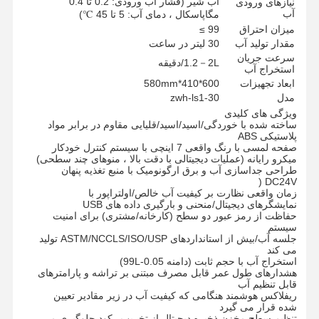
آب شیر (فشار آب ورودی: 0.2 تا 0.4
نیازهای ورودی
آب
مگاپاسکال ، دمای آب: 5 تا 45 ℃)
میزان احتراق
99 ≥
مقدار تولید آب
30 لیتر در ساعت
سرعت جریان
1.2－2L/دقیقه
استخراج آب
ابعاد تجهیزات
600*410*580mm
مدل
zwh-ls1-30
ویژگی های کلیدی
ساخته شده با خوردگی/اسید/اسید/قلیایی مقاوم در برابر مواد
پلاستیکی ABS
صفحه لمسی با رنگ واقعی 7 اینچی با سیستم کنترل خودکار
میکرو رایانه (عملیات دیجیتالی با دقت بالا ، منوهای چند سطحی)
طراحی جداسازی آب و برق ارگونومیک با منبع تغذیه پنهان
DC24V (
زمان واقعی نظارت بر کیفیت آب خالص/اولتراپور با
نمایشگرهای دیجیتال/منحنی و بارگیری داده های USB
حفاظت از رمز عبور دو سطح (کارخانه/مشتری) برای امنیت
سیستم
جلسه آب/بیش از استانداردهای ASTM/NCCLS/ISO/USP تولید
می کند
استخراج آب با حجم ثابت (دامنه 0.05-99L)
هشدارهای طول عمر قابل مصرف مبتنی بر تراشه و پارامترهای
قابل تنظیم آب
ریفلاکس هوشمند هنگامی که کیفیت آب در زیر مقادیر تعیین
شده قرار می گیرد
تنظیم سطح مخزن ذخیره دیجیتال از تخریب رکود جلوگیری می