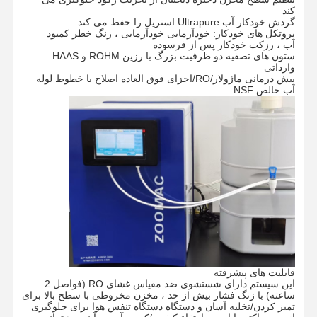
کند
گردش خودکار آب Ultrapure استریل را حفظ می کند
پروتکل های خودکار: خودآزمایی خودآزمایی ، زنگ خطر کمبود
آب ، رزکت خودکار پس از فرسوده
ستون های تصفیه دو ظرفیت بزرگ با رزین ROHM و HAAS
وارداتی
پیش درمانی ماژولار/RO/اجزای فوق العاده اصلاح با خطوط لوله
آب خالص NSF
قابلیت های پیشرفته
خونه
محصولات
ویدیو
درباره ما
این سیستم دارای شستشوی ضد مقیاس غشای RO (فواصل 2
ساعته) با زنگ فشار بیش از حد ، مخزن مخروطی با سطح بالا برای
تمیز کردن/تخلیه آسان و دستگاه دستگاه تنفس هوا برای جلوگیری