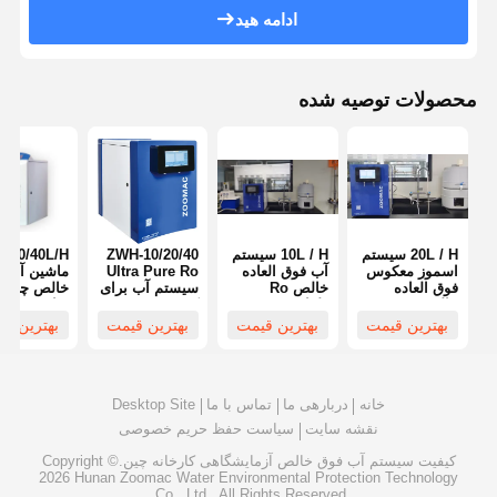
ادامه هید
سیستم آب RO فوق العاده خالص
سیستم تصفیه آب صنعتی
محصولات توصیه شده
ماشین آب دیونیزه
مواد مصرفی برای تصفیه آب
لوازم جانبی سیستم تصفیه آب
20L / H سیستم
10L / H سیستم
ZWH-10/20/40
/20/40L/H
اسموز معکوس
آب فوق العاده
Ultra Pure Ro
ماشین آب 
فوق العاده
خالص Ro
سیستم آب برای
خالص چند ن
خالص سیستم
طراحی هوشمند
کم TOC 1.2-
برای TOC پایین
RO ثانویه
آزمایشگاه
2L/Min
بهترین قیمت
بهترین قیمت
بهترین قیمت
بهترین ق
استاندارد ISO
سیستم آسموز
USP ASTM
معکوس
خانه
دربارهی ما
تماس با ما
Desktop Site
نقشه سایت
سیاست حفظ حریم خصوصی
کیفیت
سیستم آب فوق خالص آزمایشگاهی
کارخانه چین.Copyright ©
2026 Hunan Zoomac Water Environmental Protection Technology
Co., Ltd.. All Rights Reserved.