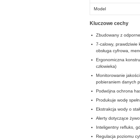
Model
Kluczowe cechy
Zbudowany z odporneg
7-calowy, prawdziwie
obsługa cyfrowa, men
Ergonomiczna konstruk
człowieka)
Monitorowanie jakości
pobieraniem danych 
Podwójna ochrona has
Produkuje wodę speł
Ekstrakcja wody o stał
Alerty dotyczące żywo
Inteligentny refluks, 
Regulacja poziomu cyf