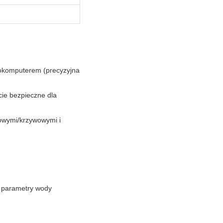
rokomputerem (precyzyjna
cie bezpieczne dla
rowymi/krzywowymi i
e parametry wody