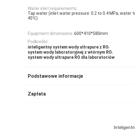
Water inlet requirements:
Tap water (inlet water pressure: 0.2 to 0.4 MPa, water 
45℃)
Equipment dimensions:
600*410*580mm
Podkreślić:
,
inteligentny system wody ultrapure z RO
,
system wody laboratoryjnej z wtórnym RO
system wody ultrapure RO dla laboratoriów
Podstawowe informacje
Zapłata
Inteligent