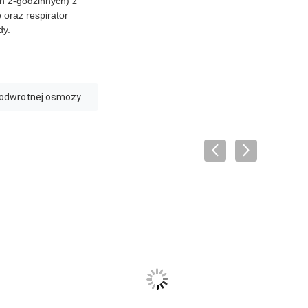
h 2-godzinnych) z
 oraz respirator
dy.
 odwrotnej osmozy