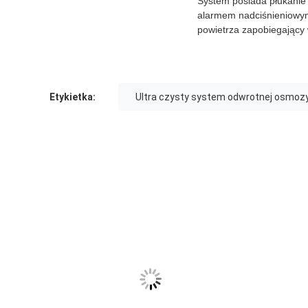
System posiada płukanie
alarmem nadciśnieniowym,
powietrza zapobiegający w
Etykietka:
Ultra czysty system odwrotnej osmoz