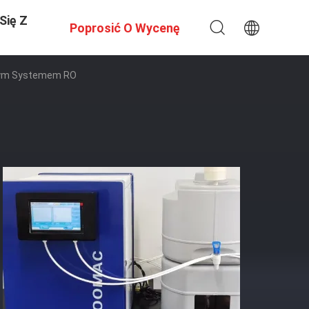
Się Z
Poprosić O Wycenę
rnym Systemem RO