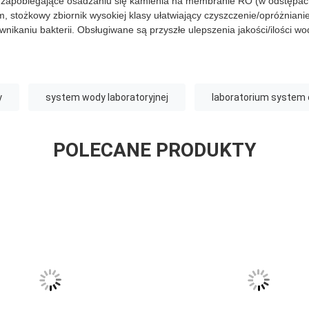
 zapobiegające osadzaniu się kamienia na membranie RO (w odstępac
 stożkowy zbiornik wysokiej klasy ułatwiający czyszczenie/opróżnianie
nikaniu bakterii. Obsługiwane są przyszłe ulepszenia jakości/ilości wo
y
system wody laboratoryjnej
laboratorium system
POLECANE PRODUKTY