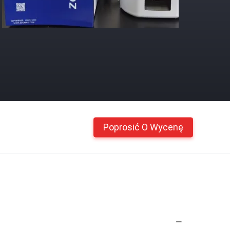
Poprosić O Wycenę