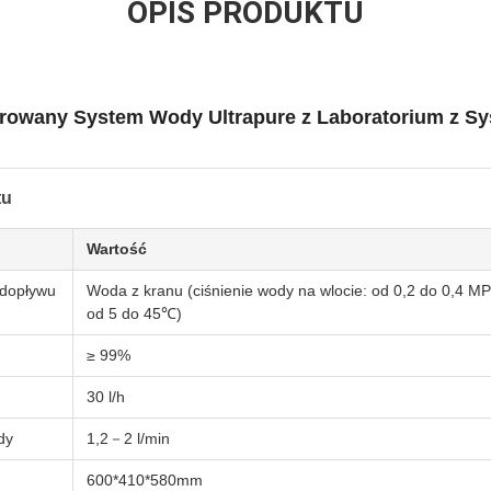
OPIS PRODUKTU
egrowany System Wody Ultrapure z Laboratorium z 
tu
Wartość
dopływu
Woda z kranu (ciśnienie wody na wlocie: od 0,2 do 0,4 M
od 5 do 45℃)
≥ 99%
30 l/h
dy
1,2－2 l/min
600*410*580mm