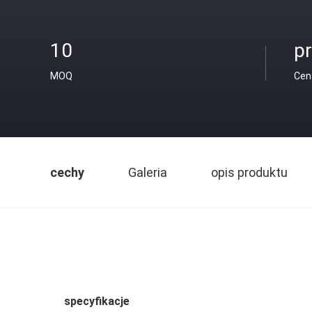
10
pr
MOQ
Cen
cechy
Galeria
opis produktu
specyfikacje