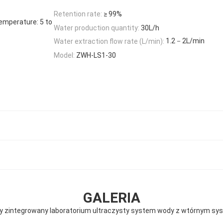
Retention rate:
≥ 99%
temperature: 5 to
Water production quantity:
30L/h
1.2－2L/min
Water extraction flow rate (L/min):
Model:
ZWH-LS1-30
GALERIA
ny zintegrowany laboratorium ultraczysty system wody z wtórnym s