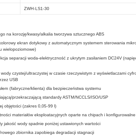
ZWH-LS1-30
o na korozję/kwasy/alkalia tworzywa sztucznego ABS
 kolorowy ekran dotykowy z automatycznym systemem sterowania mik
u wielopoziomowe)
cja separacji woda-elektryczność z ukrytym zasilaniem DC24V (napię
 wody czystej/ultraczystej w czasie rzeczywistym z wyświetlaczami cyf
przez USB
łem (fabryczne/klienta) dla bezpieczeństwa systemu
niającą/przekraczającą standardy ASTM/NCCLS/ISO/USP
ej objętości (zakres 0,05-99 l)
tności materiałów eksploatacyjnych oparte na chipach i konfigurowaln
gdy jakość wody spadnie poniżej ustawionych wartości
rowego zbiornika zapobiega degradacji stagnacji