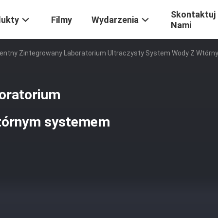
Skontaktuj 
dukty
Filmy
Wydarzenia
Nami
igentny Zintegrowany Laboratorium Ultraczysty System Wody Z Wtó
boratorium
wtórnym systemem