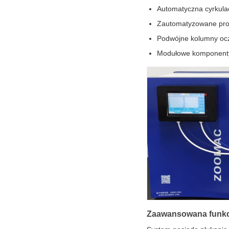
Automatyczna cyrkulac
Zautomatyzowane prot
Podwójne kolumny ocz
Modułowe komponenty 
Zaawansowana funkc