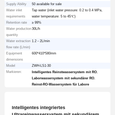
Supply Ability
50 available for sale
Water inlet
Tap water (inlet water pressure: 0.2 to 0.4 MPa,
requirements
water temperature: 5 to 45℃)
Retention rate
≥ 99%
Water production
30L/h
quantity
Water extraction
1.2－2L/min
flow rate (L/min)
Equipment
600*410*580mm
dimensions
Model
ZWH-LS1-30
Markieren:
,
Intelligentes Reinstwassersystem mit RO
,
Laborwassersystem mit sekundärer RO
Reinst-RO-Wassersystem für Labore
Intelligentes integriertes
Ultrareinwassersystem mit sekundärem