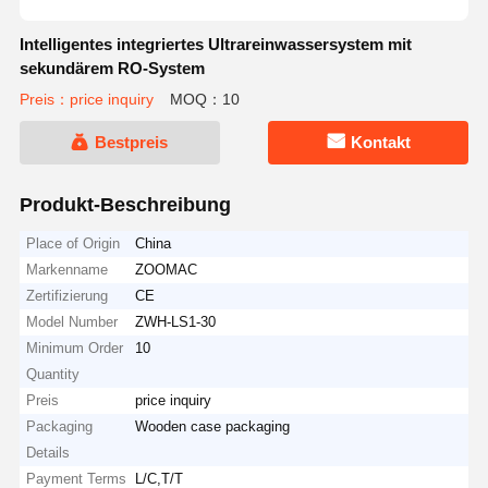
Intelligentes integriertes Ultrareinwassersystem mit
sekundärem RO-System
Preis：price inquiry
MOQ：10
Bestpreis
Kontakt
Produkt-Beschreibung
Place of Origin
China
Markenname
ZOOMAC
Zertifizierung
CE
Model Number
ZWH-LS1-30
Minimum Order
10
Quantity
Preis
price inquiry
Packaging
Wooden case packaging
Details
Payment Terms
L/C,T/T