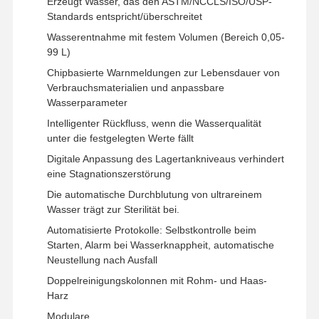
Erzeugt Wasser, das den ASTM/NCCLS/ISO/USP-
Standards entspricht/überschreitet
Wasserentnahme mit festem Volumen (Bereich 0,05-
Werksbesicht
Qualitätskont
Kontakt Mit
Neuigkeiten
99 L)
Igung
Rolle
Uns
Chipbasierte Warnmeldungen zur Lebensdauer von
Verbrauchsmaterialien und anpassbare
Wasserparameter
Intelligenter Rückfluss, wenn die Wasserqualität
Rechtssache
Bitte Um Ein
unter die festgelegten Werte fällt
N
Angebot
Digitale Anpassung des Lagertankniveaus verhindert
eine Stagnationszerstörung
Labor-Ultrareinwassersystem
Die automatische Durchblutung von ultrareinem
Wasser trägt zur Sterilität bei.
Reinstwasser-Maschine
Automatisierte Protokolle: Selbstkontrolle beim
Starten, Alarm bei Wasserknappheit, automatische
Ultrareinwasserreinigungssystem
Neustellung nach Ausfall
Ausrüstung für Ultrareinwasser
Doppelreinigungskolonnen mit Rohm- und Haas-
Harz
Ultrareines Wasserfiltersystem
Modulare