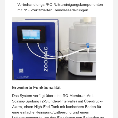
Vorbehandlungs-/RO-/Ultrareinigungskomponenten
Ultra-reine RO-Wasserversorgung
mit NSF-zertifizierten Reinwasserleitungen
Industriewasserreinigungssystem
Entionisierte Wasser-Maschine
Verbrauchsmaterialien zur Wasserreinigung
Zubehör für Wasserreinigungsanlagen
Erweiterte Funktionalität
Das System verfügt über eine RO-Membran-Anti-
Scaling-Spülung (2-Stunden-Intervalle) mit Überdruck-
Alarm, einen High-End-Tank mit konischem Boden für
eine einfache Reinigung/Entleerung und einen
Luftatmungsgerät, um das Eindringen von Bakterien zu