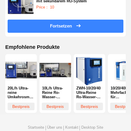
mit sekundärem RO-System
Price： 10
Fortsetzen
Empfohlene Produkte
20L/h Ultra-
10L/h Ultra-
ZWH-10/20/40
10/20/40L/
reine
Reine Ro-
Ultra-Reine
Mehrfachm
Umkehrosmose-
Wasser-
Ro-Wasser-
für
System
System
System für
Ultrareinwa
Sekundär-RO-
Intelligentes
niedrige TOC
mit niedri
Bestpreis
Bestpreis
Bestpreis
Bestprei
System ISO
Design Labor
1,2-2L/Min
TOC
USP ASTM-
Umkehrosmose-
Standard
System
Startseite
Über uns
Kontakt
Desktop Site