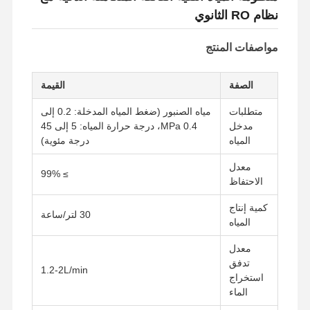
نظام RO الثانوي
مواصفات المنتج
الصفة
القيمة
متطلبات
مياه الصنبور (ضغط المياه المدخلة: 0.2 إلى
مدخل
0.4 MPa، درجة حرارة المياه: 5 إلى 45
المياه
درجة مئوية)
معدل
≥ 99%
الاحتفاظ
كمية إنتاج
30 لتر/ساعة
المياه
معدل
تدفق
1.2-2L/min
استخراج
الماء