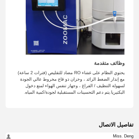
نظام مياه RO فائق النقاء
نظام تنقية المياه الصناعية
آلة الماء منزوع الأيونات
المواد الاستهلاكية لتنقية المياه
وظائف متقدمة
ملحقات نظام تنقية المياه
يحتوي النظام على غشاء RO مضاد للتقليص (فترات 2 ساعة)
مع إنذار الضغط الزائد ، وخزان ذو قاع مخروط عالي الجودة
لسهولة التنظيف / الفراغ ، وجهاز تنفس الهواء لمنع دخول
البكتيريا.يتم دعم التحسينات المستقبلية لجودة/كمية المياه.
تفاصيل الاتصال
Miss. Deng