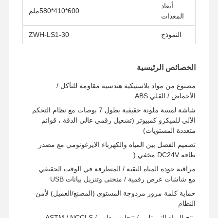
أبعاد
600*410*580ملم
المعدات
النموذج
ZWH-LS1-30
الخصائص الرئيسية
مصنوع من مواد بلاستيكية هندسية مقاومة للتآكل /
الأحماض / القلي ABS
شاشة لمسة ملونة حقيقية بطول 7 بوصات مع نظام التحكم
الآلي للميكرو كمبيوتر (تشغيل رقمي عالي الدقة ، قوائم
متعددة المستويات)
تصميم الفصل بين المياه والكهرباء الايرغونومي مع مصدر
طاقة DC24V مخفي (
مراقبة جودة المياه النقية / المتطرفة في الوقت الحقيقي
مع شاشات عرض رقمية / منحنى وتنزيل بيانات USB
الصفحة
المنتجات
فيديوهات
حولنا
حماية كلمة مرور مزدوجة المستوى (المصنع/العميل) لأمن
الرئيسية
النظام
ينتج المياه التي تلبي / تتجاوز معايير ASTM / NCCLS /