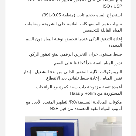
ISO / USP
استخراج المياه بحجم ثابت (منطقة 0.05-99L)
جولة في
مراقبة الجودة
اتصل بنا
أخبار
تنبيهات عمر المستهلكات القائمة على الشريحة ومعلمات
المصنع
المياه القابلة للتخصيص
إعادة التدفق الذكي عندما تنخفض نوعية المياه دون القيم
المحددة
ضبط مستوى خزان التخزين الرقمي يمنع تدهور الركود
تدور المياه النقية جداً تُحافظ على العقم
الحالات
اطلب عرض
أسعار
البروتوكولات الآلية: التحقق الذاتي من بدء التشغيل ، إنذار
نقص المياه ، إعادة ضبط تلقائي بعد الانقطاع
نظام المياه النقية جداً للمختبر
أعمدة تنقية مزدوجة ذات سعة كبيرة مع الراتنجات
المستوردة من Rohm و Haas
آلة المياه عالية النقاء
مكونات المعالجة المسبقة/RO/التطهير المتعدد الأبعاد مع
أنابيب المياه النقية المعتمدة من قبل NSF
نظام تنقية المياه عالى النقاء
معدات المياه النقية للغاية
نظام تصفية المياه النقية للغاية