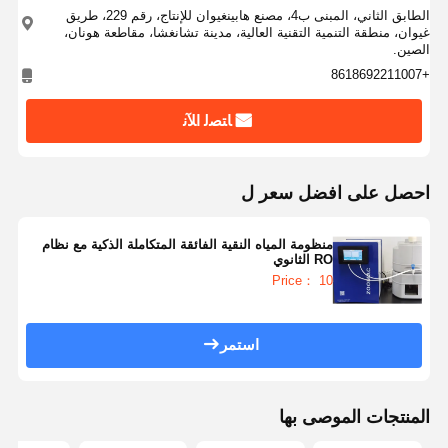
الطابق الثاني، المبنى ب4، مصنع هابينغيوان للإنتاج، رقم 229، طريق
غيوان، منطقة التنمية التقنية العالية، مدينة تشانغشا، مقاطعة هونان،
الصين.
+8618692211007
ﺎﺘﺼﻟ ﺍﻶﻧ
احصل على افضل سعر ل
منظومة المياه النقية الفائقة المتكاملة الذكية مع نظام
RO الثانوي
Price： 10
استمر
المنتجات الموصى بها