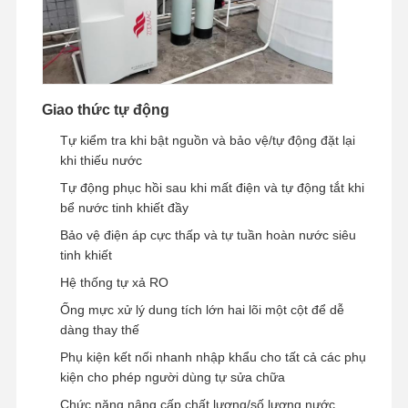
Hệ Thống Nước RO Siêu Tinh Khiết
Hệ thống lọc nước công nghiệp
Giao thức tự động
Máy nước khử ion
Tự kiểm tra khi bật nguồn và bảo vệ/tự động đặt lại
Các sản phẩm tiêu thụ tinh khiết nước
khi thiếu nước
Tự động phục hồi sau khi mất điện và tự động tắt khi
Phụ kiện hệ thống lọc nước
bể nước tinh khiết đầy
Bảo vệ điện áp cực thấp và tự tuần hoàn nước siêu
tinh khiết
Hệ thống tự xả RO
Ống mực xử lý dung tích lớn hai lõi một cột để dễ
dàng thay thế
Phụ kiện kết nối nhanh nhập khẩu cho tất cả các phụ
kiện cho phép người dùng tự sửa chữa
Chức năng nâng cấp chất lượng/số lượng nước