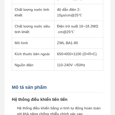
Chất lượng nước tinh
độ dẫn điện 2-
khiết
10μs/cm@25℃
Chất lượng nước siêu
Điện trở suất 16~18.2MΩ
tinh khiết
.cm@25℃
Mô hình
ZWL-BA1-80
Kích thước bên ngoài
650×650×1100 (D×R×C)
Nguồn điện
110-240V ~/50Hz
Mô tả sản phẩm
Hệ thống điều khiển tiên tiến
Trang Chủ
Các Sản
Video
Về Chúng
Phẩm
Tôi
Hệ thống điều khiển bằng vi tính tự động hoàn toàn
với khả năng chống nhiễu chính xác cao