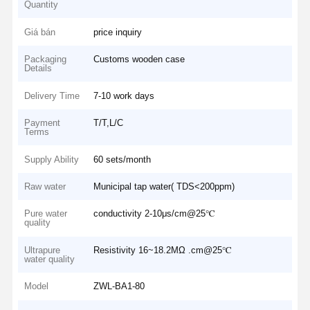
Quantity
Giá bán
price inquiry
Packaging
Customs wooden case
Details
Delivery Time
7-10 work days
Payment
T/T,L/C
Terms
Supply Ability
60 sets/month
Raw water
Municipal tap water( TDS<200ppm)
Pure water
conductivity 2-10μs/cm@25℃
quality
Ultrapure
Resistivity 16~18.2MΩ .cm@25℃
water quality
Model
ZWL-BA1-80