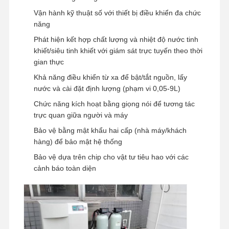
Vận hành kỹ thuật số với thiết bị điều khiển đa chức
năng
Tham Quan
Kiểm Soát
Liên Hệ
Tin Tức
Phát hiện kết hợp chất lượng và nhiệt độ nước tinh
Nhà Máy
Chất Lượng
khiết/siêu tinh khiết với giám sát trực tuyến theo thời
gian thực
Khả năng điều khiển từ xa để bật/tắt nguồn, lấy
nước và cài đặt định lượng (phạm vi 0,05-9L)
Chức năng kích hoạt bằng giọng nói để tương tác
Các Trường
Yêu Cầu Báo
Hợp
Giá
trực quan giữa người và máy
Bảo vệ bằng mật khẩu hai cấp (nhà máy/khách
hàng) để bảo mật hệ thống
Hệ thống nước siêu tinh khiết trong phòng thí nghiệm
Bảo vệ dựa trên chip cho vật tư tiêu hao với các
Máy nước siêu tinh khiết
cảnh báo toàn diện
hệ thống lọc nước siêu tinh khiết
Thiết bị nước siêu tinh khiết
Hệ thống lọc nước siêu tinh khiết