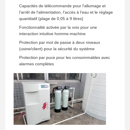
Capacités de télécommande pour l'allumage et
l'arrêt de l'alimentation, l'accès à l'eau et le réglage
quantitatif (plage de 0,05 à 9 litres)
Visite De
Contrôle
Contactez-
Nouvelles
L'usine
Qualité
Nous
Fonctionnalité activée par la voix pour une
interaction intuitive homme-machine
Protection par mot de passe à deux niveaux
(usine/client) pour la sécurité du système
Protection par puce pour les consommables avec
Les Affaires
Demandez
alarmes complètes
Un Devis
Système d'eau ultrapure de laboratoire
Machine Ultrapure de l'eau
système de purification de l'eau ultrapure
Équipement pour l'eau ultrapure
Système de filtration de l'eau ultrapure