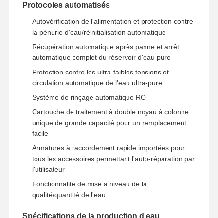
Protocoles automatisés
Système d'eau RO ultra pur
Autovérification de l'alimentation et protection contre
la pénurie d'eau/réinitialisation automatique
Système industriel de purification de l'eau
Récupération automatique après panne et arrêt
automatique complet du réservoir d'eau pure
Machine désionisée de l'eau
Protection contre les ultra-faibles tensions et
Consommables pour la purification de l'eau
circulation automatique de l'eau ultra-pure
Système de rinçage automatique RO
Accessoires du système de purification de l'eau
Cartouche de traitement à double noyau à colonne
unique de grande capacité pour un remplacement
facile
Armatures à raccordement rapide importées pour
tous les accessoires permettant l'auto-réparation par
l'utilisateur
Fonctionnalité de mise à niveau de la
qualité/quantité de l'eau
Spécifications de la production d'eau