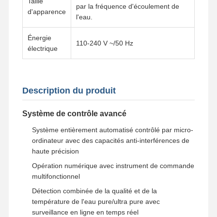
Taille
par la fréquence d'écoulement de
d'apparence
l'eau.
Énergie
110-240 V ~/50 Hz
électrique
Description du produit
Système de contrôle avancé
Système entièrement automatisé contrôlé par micro-
ordinateur avec des capacités anti-interférences de
haute précision
Opération numérique avec instrument de commande
multifonctionnel
Accueil
Produits
Vidéos
À Propos De
Détection combinée de la qualité et de la
Nous
température de l'eau pure/ultra pure avec
surveillance en ligne en temps réel