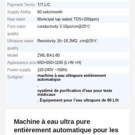
Payment Terms
T/T,L/C
Supply Ability
60 sets/month
Raw water
Municipal tap water( TDS<200ppm)
Pure water
conductivity 2-10μs/cm@25℃
quality
Ultrapure water
Resistivity 16~18.2MΩ .cm@25℃
quality
Model
ZWL-BA1-80
Appearance size
650×650×1100 (L×W ×H)
Power supply
110-240V ~/50Hz
machine à eau ultrapure entièrement
Surligner:
automatique
,
système de purification d'eau pour tests
médicaux
,
Équipement pour l'eau ultrapure de 80 L/h
Machine à eau ultra pure
entièrement automatique pour les